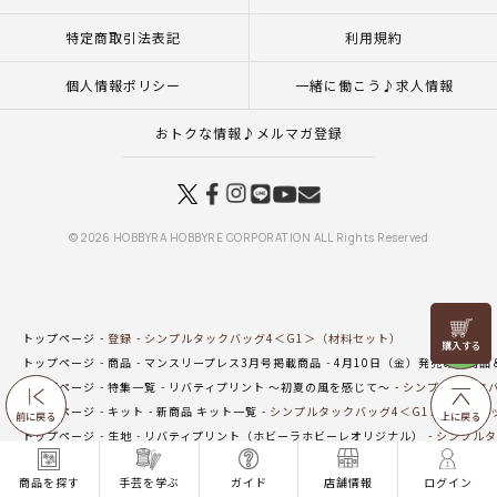
特定商取引法表記
利用規約
個人情報ポリシー
一緒に働こう♪求人情報
おトクな情報♪メルマガ登録
© 2026 HOBBYRA HOBBYRE CORPORATION ALL Rights Reserved
リリヤン
トップページ
登録
シンプルタックバッグ4＜G1＞（材料セット）
フェア
トップページ
商品
マンスリープレス3月号掲載商品
4月10日（金）発売の新商品
トップページ
特集一覧
リバティプリント ～初夏の風を感じて～
シンプルタックバ
トップページ
キット
新商品 キット一覧
シンプルタックバッグ4＜G1＞（材料セ
前に戻る
上に戻る
トップページ
生地
リバティプリント（ホビーラホビーレオリジナル）
シンプルタ
トップページ
キット
バッグ・ポーチ
シンプルタックバッグ4＜G1＞（材料セッ
商品を探す
手芸を学ぶ
ガイド
店舗情報
ログイン
トップページ
一覧はこちら(バッグ・ポーチ)
シンプルタックバッグ4＜G1＞（材