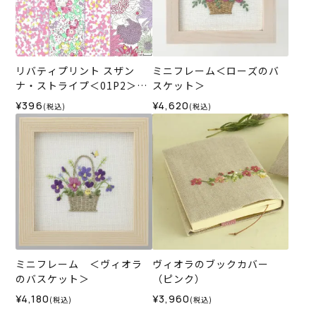
リバティプリント スザン
ミニフレーム＜ローズのバ
ナ・ストライプ＜01P2＞生
スケット＞
地 ★復刻色 （ホビーラホビ
¥396
¥4,620
(税込)
(税込)
ーレオリジナル）2025SS
ミニフレーム ＜ヴィオラ
ヴィオラのブックカバー
のバスケット＞
（ピンク）
¥4,180
¥3,960
(税込)
(税込)