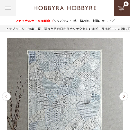
0
ファイナルセール開催中♪
＼リバティ 生地、編み物、刺繍、刺し子／
トップページ
特集一覧
買ったその日からチクチク楽しむホビーラホビーレの刺し