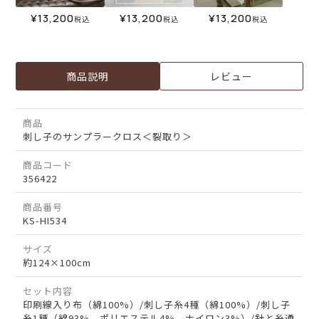
¥
13,200
¥
13,200
¥
13,200
税込
税込
税込
商品説明
レビュー
商品
刺し子のサンプラークロス＜裂取り＞
商品コード
356422
商品番号
KS-HI534
サイズ
約124×100cm
セット内容
印刷線入り布（綿100%）/刺し子糸4種（綿100%）/刺し子
糸1種（綿93%、ポリエステル4%、ナイロン3%）/針と糸通