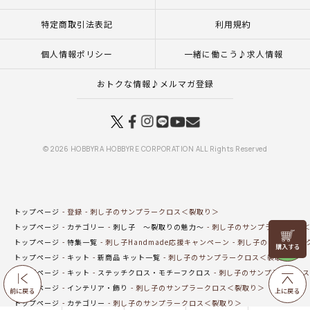
特定商取引法表記
利用規約
個人情報ポリシー
一緒に働こう♪求人情報
おトクな情報♪メルマガ登録
© 2026 HOBBYRA HOBBYRE CORPORATION ALL Rights Reserved
トップページ
登録
刺し子のサンプラークロス＜裂取り＞
トップページ
カテゴリー
刺し子 ～裂取りの魅力～
刺し子のサンプラークロス
リリヤン
トップページ
特集一覧
刺し子Handmade応援キャンペーン
刺し子のサンプラー
フェア
トップページ
キット
新商品 キット一覧
刺し子のサンプラークロス＜裂取り＞
トップページ
キット
ステッチクロス・モチーフクロス
刺し子のサンプラークロス
トップページ
インテリア・飾り
刺し子のサンプラークロス＜裂取り＞
前に戻る
上に戻る
トップページ
カテゴリー
刺し子のサンプラークロス＜裂取り＞