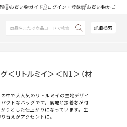
報
お買い物ガイド
ログイン・登録
お買い物かご
詳細検索
グ＜リトルミイ＞＜N1＞（材
ちの中で大人気のリトルミイの生地デザイ
ンパクトなバッグです。裏地と接着芯が付
っかりとした仕上がりになっています。生
切り替えがアクセントに。