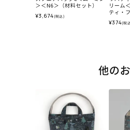
＞＜N6＞（材料セット）
リーム＜
ティ・フ
¥3,674
(税込)
SS
¥374
(税込
他の