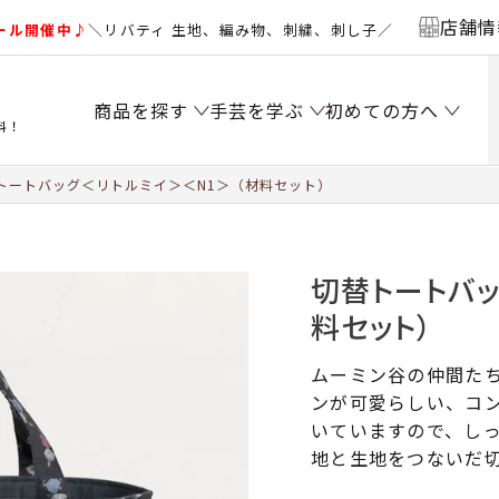
店舗情
ール開催中♪
＼リバティ 生地、編み物、刺繍、刺し子／
商品を探す
手芸を学ぶ
初めての方へ
料！
トートバッグ＜リトルミイ＞＜N1＞（材料セット）
切替トートバッ
料セット）
ムーミン谷の仲間た
ンが可愛らしい、コ
いていますので、し
地と生地をつないだ