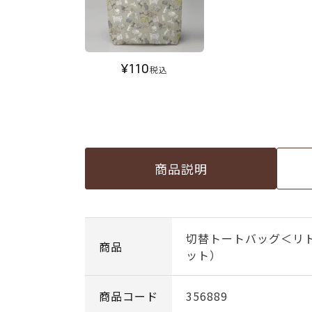
¥
110
税込
商品説明
切替トートバッグ＜リ
商品
ット）
商品コード
356889