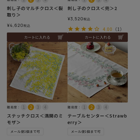
刺し子のマルチクロス＜裂
刺し子のクロス＜兜＞2
取り＞
¥
3,520
税込
¥
4,620
税込
4.00
（1）
カートに入れる
カートに入れる
難易度：
難易度：
ステッチクロス＜満開のミ
テーブルセンター＜Strawb
モザ＞
erry＞
メール便1個まで可
メール便1個まで可