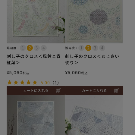
難易度：
難易度：
刺し子のクロス＜風鈴と青
刺し子のクロス＜あじさい
紅葉＞
便り＞
¥
5,060
¥
5,060
税込
税込
5.00
（1）
カートに入れる
カートに入れる