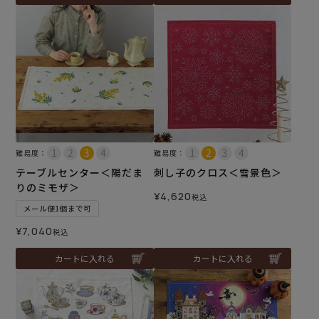
難易度：
難易度：
テーブルセンター＜陽だま
刺し子のクロス＜雪景色＞
りのミモザ＞
¥
4,620
税込
メール便1個まで可
¥
7,040
税込
カートに入れる
カートに入れる