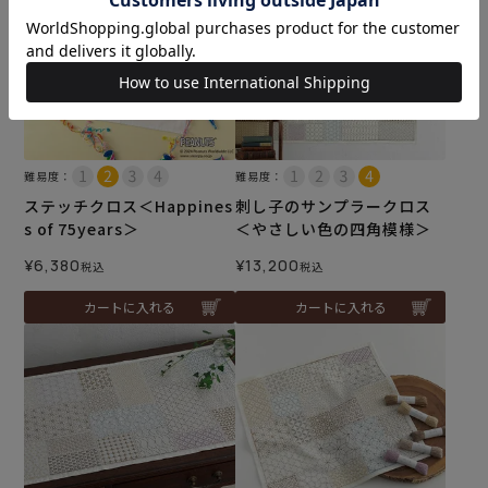
難易度：
難易度：
ステッチクロス＜Happines
刺し子のサンプラークロス
s of 75years＞
＜やさしい色の四角模様＞
¥
6,380
¥
13,200
税込
税込
カートに入れる
カートに入れる