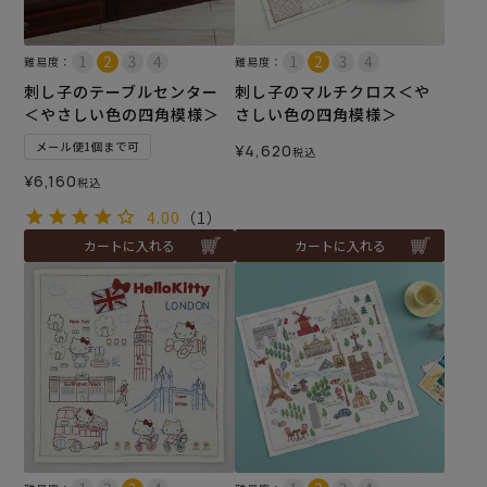
難易度：
難易度：
刺し子のテーブルセンター
刺し子のマルチクロス＜や
＜やさしい色の四角模様＞
さしい色の四角模様＞
メール便1個まで可
¥
4,620
税込
¥
6,160
税込
4.00
（1）
カートに入れる
カートに入れる