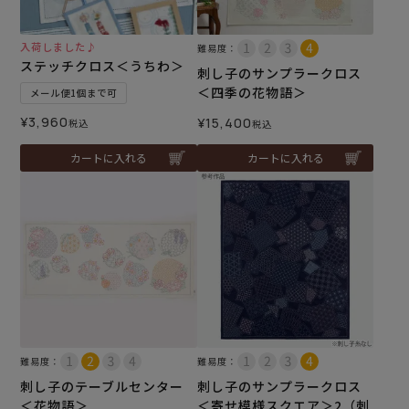
入荷しました♪
難易度：
ステッチクロス＜うちわ＞
刺し子のサンプラークロス
＜四季の花物語＞
メール便1個まで可
¥
3,960
¥
15,400
税込
税込
カートに入れる
カートに入れる
難易度：
難易度：
刺し子のテーブルセンター
刺し子のサンプラークロス
＜花物語＞
＜寄せ模様スクエア＞2（刺