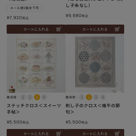
し子糸なし）
メール便1個まで可
¥
9,680
税込
¥
7,920
税込
カートに入れる
カートに入れる
難易度：
難易度：
ステッチクロス＜スイーツ
刺し子のクロス＜端午の節
手帖＞
句＞
¥
5,500
¥
5,500
税込
税込
カートに入れる
カートに入れる