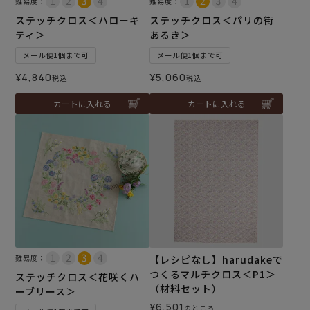
難易度：
難易度：
ステッチクロス＜ハローキ
ステッチクロス＜パリの街
ティ＞
あるき＞
メール便1個まで可
メール便1個まで可
¥
4,840
¥
5,060
税込
税込
カートに入れる
カートに入れる
難易度：
【レシピなし】harudakeで
つくるマルチクロス＜P1＞
ステッチクロス＜花咲くハ
（材料セット）
ーブリース＞
¥
6,501
のところ