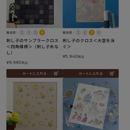
難易度：
難易度：
刺し子のサンプラークロス
刺し子のクロス＜大空を泳
＜四角模様＞（刺し子糸な
ぐ＞
し）
¥
5,940
税込
¥
9,680
税込
カートに入れる
カートに入れる