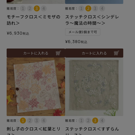
難易度：
難易度：
モチーフクロス＜ミモザの
ステッチクロス＜シンデレ
訪れ＞
ラ～魔法の時間～＞
メール便1個まで可
¥
6,930
税込
¥
6,380
税込
カートに入れる
カートに入れる
難易度：
難易度：
刺し子のクロス＜紅葉とリ
ステッチクロス＜すずらん
ス＞
リース＞