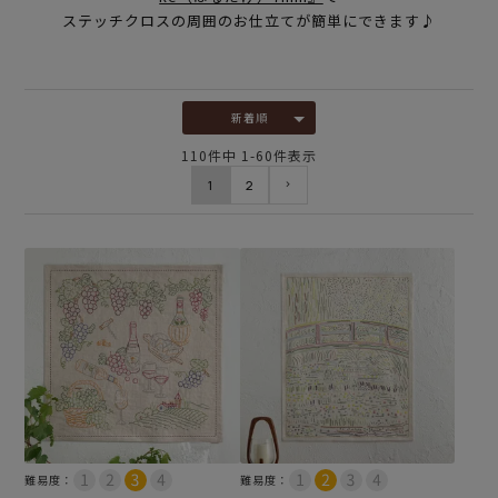
ステッチクロスの周囲のお仕立てが簡単にできます♪
新着順
110
件中
1
-
60
件表示
1
2
難易度：
難易度：