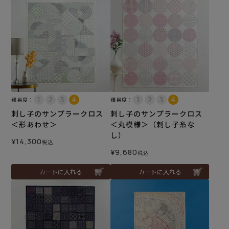
難易度：
難易度：
刺し子のサンプラークロス
刺し子のサンプラークロス
＜形あわせ＞
＜丸模様＞（刺し子糸な
し）
¥
14,300
税込
¥
9,680
税込
カートに入れる
カートに入れる