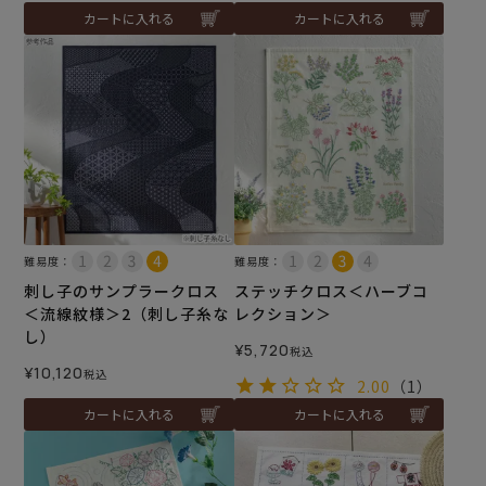
カートに入れる
カートに入れる
難易度：
難易度：
刺し子のサンプラークロス
ステッチクロス＜ハーブコ
＜流線紋様＞2（刺し子糸な
レクション＞
し）
¥
5,720
税込
¥
10,120
税込
2.00
（1）
カートに入れる
カートに入れる