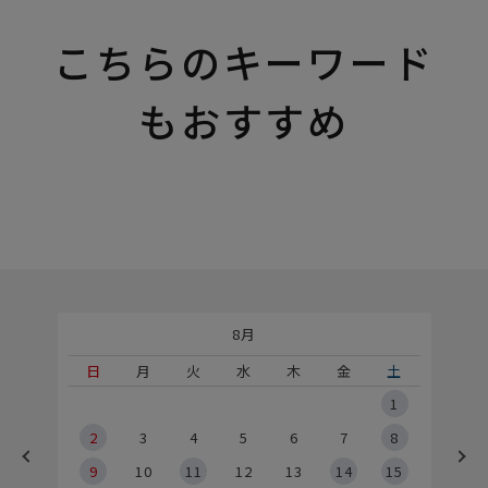
こちらのキーワード
もおすすめ
8月
土
日
月
火
水
木
金
土
5
1
2
2
3
4
5
6
7
8
9
9
10
11
12
13
14
15