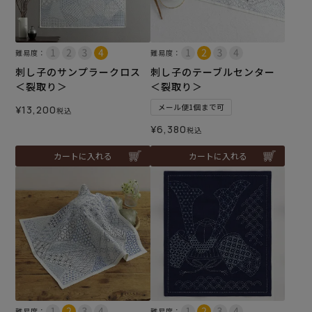
難易度：
難易度：
刺し子のサンプラークロス
刺し子のテーブルセンター
＜裂取り＞
＜裂取り＞
メール便1個まで可
¥
13,200
税込
¥
6,380
税込
カートに入れる
カートに入れる
難易度：
難易度：