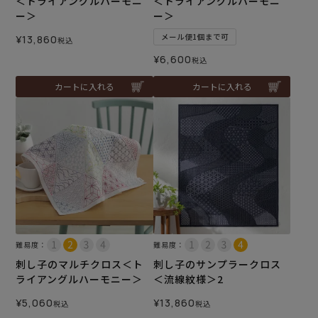
＜トライアングルハーモニ
＜トライアングルハーモニ
ー＞
ー＞
メール便1個まで可
¥
13,860
税込
¥
6,600
税込
カートに入れる
カートに入れる
難易度：
難易度：
刺し子のマルチクロス＜ト
刺し子のサンプラークロス
ライアングルハーモニー＞
＜流線紋様＞2
¥
5,060
¥
13,860
税込
税込