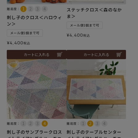
難易度：
ステッチクロス＜森のなか
ま＞
刺し子のクロス＜ハロウィ
ン＞
メール便1個まで可
メール便1個まで可
¥
4,400
税込
¥
4,400
税込
カートに入れる
カートに入れる
難易度：
難易度：
刺し子のサンプラークロス
刺し子のテーブルセンター