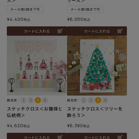
メール便1個まで可
メール便1個まで可
¥
4,400
¥
6,050
税込
税込
カートに入れる
カートに入れる
難易度：
難易度：
ステッチクロス＜お雛様と
ステッチクロス＜ツリーを
伝統柄＞
飾ろう＞
¥
4,620
¥
6,380
税込
税込
カートに入れる
カートに入れる