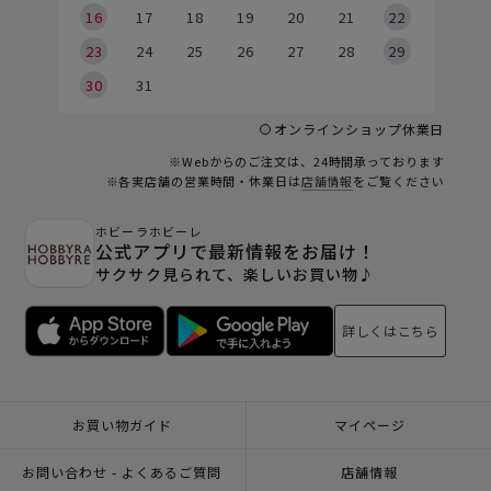
6
16
17
18
19
20
21
22
23
24
25
26
27
28
29
30
31
オンラインショップ休業日
※Webからのご注文は、24時間承っております
※各実店舗の営業時間・休業日は
店舗情報
をご覧ください
ホビーラホビーレ
公式アプリで最新情報をお届け！
サクサク見られて、楽しいお買い物♪
詳しくはこちら
お買い物ガイド
マイページ
お問い合わせ - よくあるご質問
店舗情報