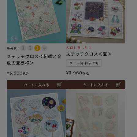
入荷しました♪
難易度：
ステッチクロス＜夏＞
ステッチクロス＜朝顔と金
魚の夏模様＞
メール便1個まで可
¥
3,960
¥
5,500
税込
税込
カートに入れる
カートに入れる