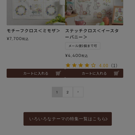
モチーフクロス＜ミモザ＞
ステッチクロス＜イースタ
ーバニー＞
¥
7,700
税込
メール便1個まで可
¥
4,400
税込
4.00
（1）
カートに入れる
カートに入れる
1
2
いろいろなテーマの特集一覧はこちら