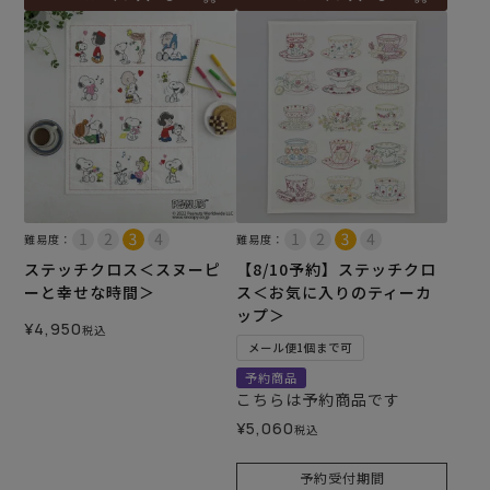
難易度：
難易度：
ステッチクロス＜スヌーピ
【8/10予約】ステッチクロ
ーと幸せな時間＞
ス＜お気に入りのティーカ
ップ＞
¥
4,950
税込
メール便1個まで可
予約商品
こちらは予約商品です
¥
5,060
税込
予約受付期間