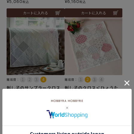
¥
5,060
¥
6,160
税込
税込
カートに入れる
カートに入れる
難易度：
難易度：
刺し子のサンプラークロス
刺し子のクロス＜ひょうた
＜ダイヤモンドパターン＞
ん＞
¥
13,200
¥
3,960
税込
税込
カートに入れる
カートに入れる