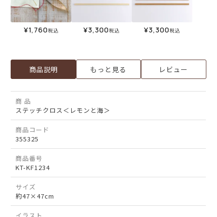
¥
1,760
¥
3,300
¥
3,300
税込
税込
税込
商品説明
もっと見る
レビュー
商 品
ステッチクロス＜レモンと海＞
商品コード
355325
商品番号
KT-KF1234
サイズ
約47×47cm
イラスト