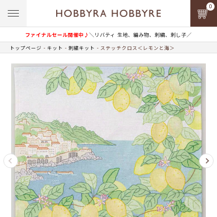
0
ファイナルセール開催中♪
＼リバティ 生地、編み物、刺繍、刺し子／
トップページ
キット
刺繍キット
ステッチクロス＜レモンと海＞