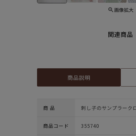
画像拡大
関連商品
商品説明
商 品
刺し子のサンプラーク
商品コード
355740