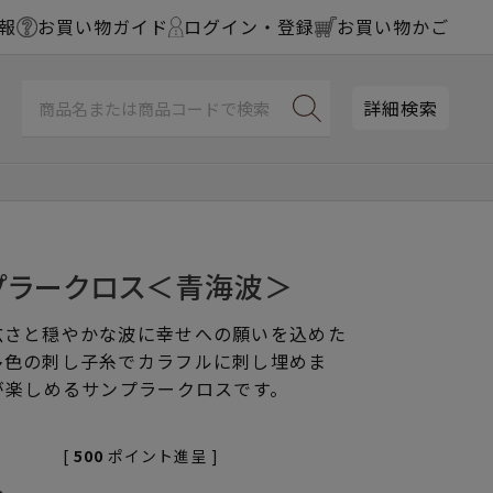
報
お買い物ガイド
ログイン・登録
お買い物かご
詳細検索
プラークロス＜青海波＞
広さと穏やかな波に幸せへの願いを込めた
多色の刺し子糸でカラフルに刺し埋めま
が楽しめるサンプラークロスです。
[
500
ポイント進呈 ]