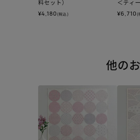
料セット）
＜ティ
¥4,180
¥6,710
(税込)
(
他の