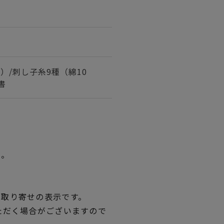
）/刺し子糸9種（綿10
書
い。
品取り寄せの表示です。
ただく場合がございますので