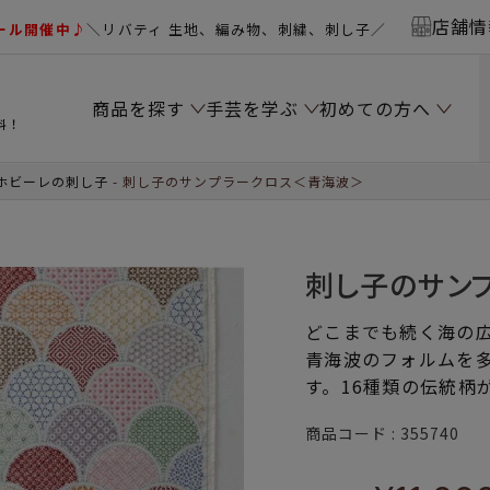
店舗情
ール開催中♪
＼リバティ 生地、編み物、刺繍、刺し子／
商品を探す
手芸を学ぶ
初めての方へ
料！
ホビーレの刺し子
刺し子のサンプラークロス＜青海波＞
刺し子のサン
どこまでも続く海の
青海波のフォルムを
す。16種類の伝統柄
商品コード
355740