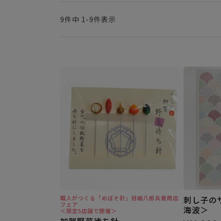
9
件中
1
-
9
件表示
職人がつくる「めぼそ針」目細八郎兵衛商店
刺し子の
フェア
海波＞
＜限定5店舗で開催＞
加賀野菜待ち針