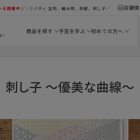
店舗情
ール開催中♪
＼リバティ 生地、編み物、刺繍、刺し子／
商品を探す
手芸を学ぶ
初めての方へ
料！
刺し子 ～優美な曲線～