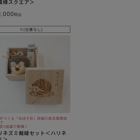
模様スクエア＞
1,000
税込
×(在庫なし)
がつくる「めぼそ針」目細八郎兵衛商店
ア
定5店舗で開催＞
リネズミ裁縫セット＜ハリネ
ミ＞