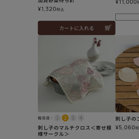
¥
11,000
¥
1,320
税込
カートに入れる
刺し子の
難易度：
¥
5,060
刺し子のマルチクロス＜寄せ模
様サークル＞