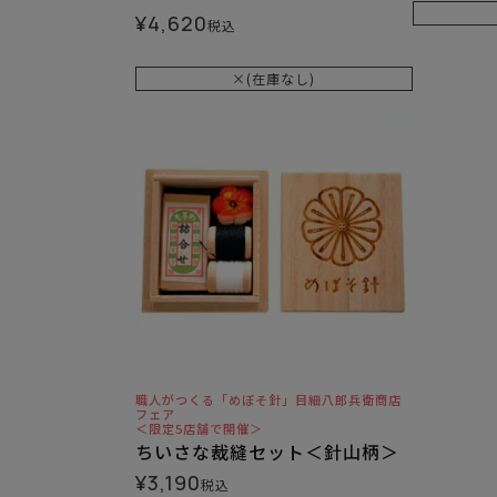
¥
4,620
税込
×(在庫なし)
職人がつくる「めぼそ針」目細八郎兵衛商店
フェア
＜限定5店舗で開催＞
ちいさな裁縫セット＜針山柄＞
¥
3,190
税込