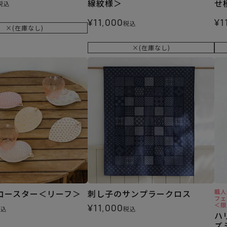
線紋様＞
せ
税込
¥
11,000
¥
1
税込
×(在庫なし)
×(在庫なし)
コースター＜リーフ＞
刺し子のサンプラークロス
職人
フェ
＜限
¥
11,000
税込
税込
ハ
ズ