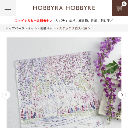
0
ファイナルセール開催中♪
＼リバティ 生地、編み物、刺繍、刺し子／
トップページ
キット
刺繍キット
ステッチクロス＜藤＞