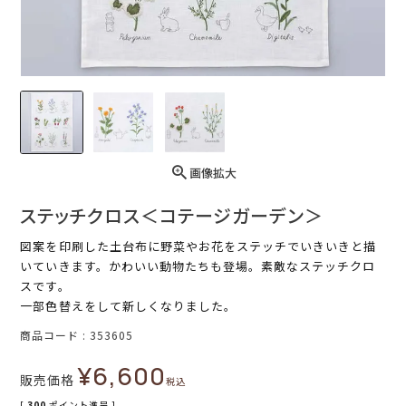
画像拡大
ステッチクロス＜コテージガーデン＞
図案を印刷した土台布に野菜やお花をステッチでいきいきと描
いていきます。かわいい動物たちも登場。素敵なステッチクロ
スです。
一部色替えをして新しくなりました。
商品コード
353605
¥
6,600
販売価格
税込
[
300
ポイント進呈 ]