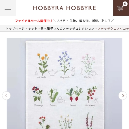
0
ファイナルセール開催中♪
＼リバティ 生地、編み物、刺繍、刺し子／
トップページ
キット
青木和子さんのステッチコレクション
ステッチクロス＜コテ