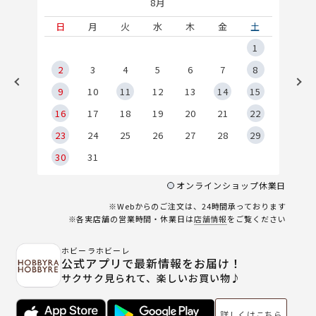
8月
土
日
月
火
水
木
金
土
5
1
2
2
3
4
5
6
7
8
9
9
10
11
12
13
14
15
6
16
17
18
19
20
21
22
23
24
25
26
27
28
29
30
31
オンラインショップ休業日
※Webからのご注文は、24時間承っております
※各実店舗の営業時間・休業日は
店舗情報
をご覧ください
ホビーラホビーレ
公式アプリで最新情報をお届け！
サクサク見られて、楽しいお買い物♪
詳しくはこちら