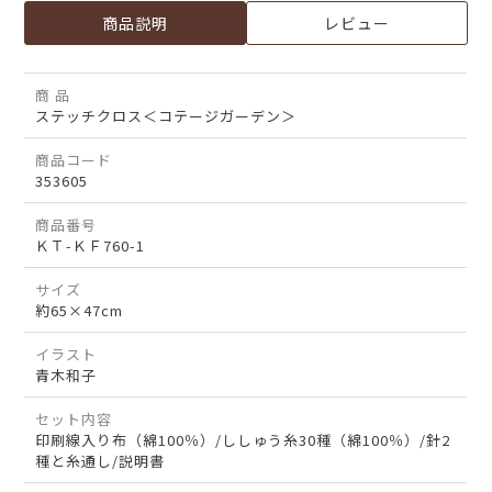
商品説明
レビュー
商 品
ステッチクロス＜コテージガーデン＞
商品コード
353605
商品番号
ＫＴ-ＫＦ760-1
サイズ
約65×47cm
イラスト
青木和子
セット内容
印刷線入り布（綿100％）/ししゅう糸30種（綿100％）/針2
種と糸通し/説明書