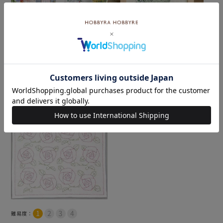
ステッチクロス＜花の香り
クロスステッチフレーム＜
に誘われて＞
ガーデンポット＞
¥
4,620
税込
メール便1個まで可
¥
4,840
税込
×(在庫なし)
×(在庫なし)
難易度：