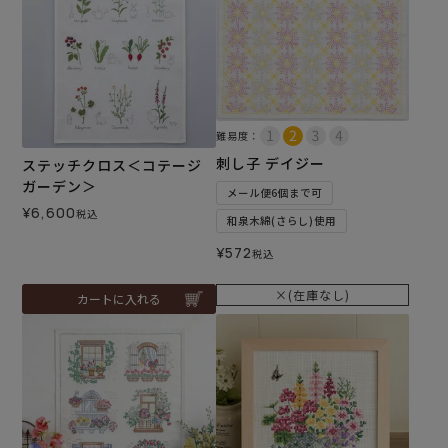
難易度：
刺し子 デイジー
ステッチクロス＜コテージ
ガーデン＞
メール便6個まで可
¥
6,600
税込
和泉木綿(さらし)使用
¥
572
税込
×(在庫なし)
カートに入れる