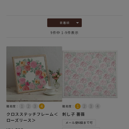
新着順
9
件中
1
-
9
件表示
難易度：
難易度：
クロスステッチフレーム＜
刺し子 薔薇
ローズリース＞
メール便6個まで可