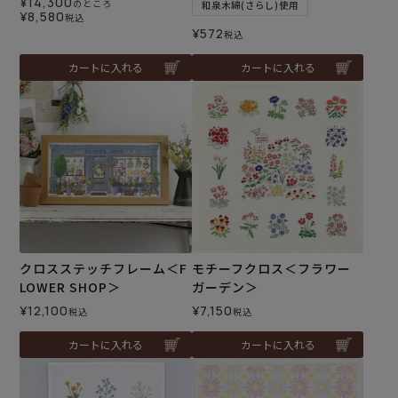
¥
14,300
のところ
和泉木綿(さらし)使用
¥
8,580
税込
¥
572
税込
カートに入れる
カートに入れる
クロスステッチフレーム＜F
モチーフクロス＜フラワー
LOWER SHOP＞
ガーデン＞
¥
12,100
¥
7,150
税込
税込
カートに入れる
カートに入れる