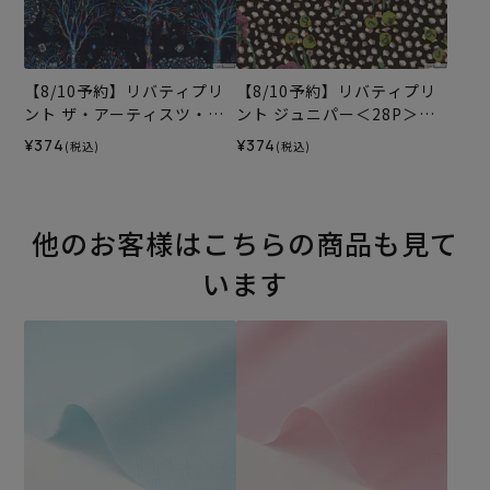
【8/10予約】リバティプリ
【8/10予約】リバティプリ
ント ザ・アーティスツ・ツ
ント ジュニパー＜28P＞生
リー＜14N＞生地 （ホビー
地 （ホビーラホビーレオリ
¥374
¥374
(税込)
(税込)
ラホビーレオリジナル）202
ジナル）2026AW
6AW
他のお客様はこちらの商品も見て
います