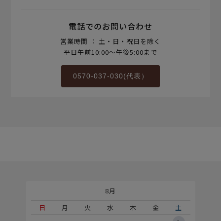
電話でのお問い合わせ
営業時間 ： 土・日・祝日を除く
平日午前10:00～午後5:00まで
0570-037-030(代表）
8月
土
日
月
火
水
木
金
土