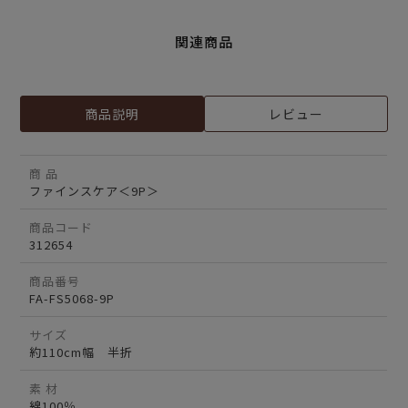
関連商品
商品説明
レビュー
商 品
ファインスケア＜9P＞
商品コード
312654
商品番号
FA-FS5068-9P
サイズ
約110cm幅 半折
素 材
綿100％