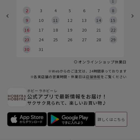
5
1
2
2
3
4
5
6
7
8
9
9
10
11
12
13
14
15
6
16
17
18
19
20
21
22
23
24
25
26
27
28
29
30
31
オンラインショップ休業日
※Webからのご注文は、24時間承っております
※各実店舗の営業時間・休業日は
店舗情報
をご覧ください
ホビーラホビーレ
公式アプリで最新情報をお届け！
サクサク見られて、楽しいお買い物♪
詳しくはこちら