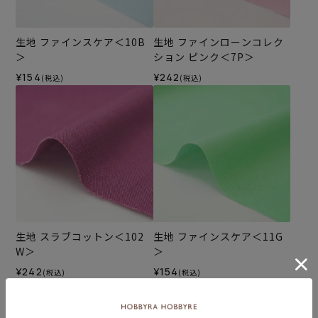
生地 ファインスケア＜10B
生地 ファインローンコレク
＞
ション ピンク＜7P＞
¥154
¥242
(税込)
(税込)
生地 スラブコットン＜102
生地 ファインスケア＜11G
W＞
＞
¥242
¥154
(税込)
(税込)