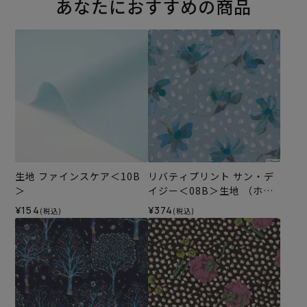
あなたにおすすめの商品
生地 ファインスケア＜10B
リバティプリント サン・デ
＞
イジー＜08B＞生地 （ホビ
ーラホビーレオリジナル）2
¥154
¥374
(税込)
(税込)
026SS