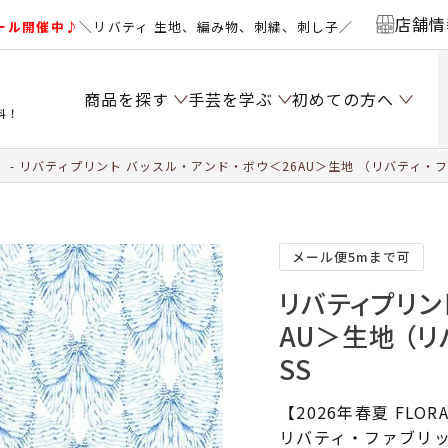
店舗情
ール開催中♪
＼リバティ 生地、編み物、刺繍、刺し子／
商品を探す
手芸を学ぶ
初めての方へ
料！
）
リバティプリント バッスル・アンド・ボウ＜26AU＞生地 （リバティ・ファ
メール便5mまで可
リバティプリン
AU＞生地 （リ
SS
【2026年春夏 FLORA
リバティ・ファブリッ