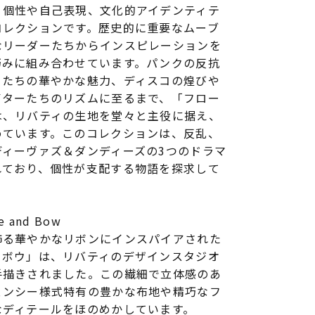
、個性や自己表現、文化的アイデンティテ
コレクションです。歴史的に重要なムーブ
なリーダーたちからインスピレーションを
巧みに組み合わせています。パンクの反抗
ァたちの華やかな魅力、ディスコの煌びや
イターたちのリズムに至るまで、「フロー
は、リバティの生地を堂々と主役に据え、
めています。このコレクションは、反乱、
ディーヴァズ＆ダンディーズの3つのドラマ
れており、個性が支配する物語を探求して
 and Bow
飾る華やかなリボンにインスパイアされた
・ボウ」は、リバティのデザインスタジオ
手描きされました。この繊細で立体感のあ
ェンシー様式特有の豊かな布地や精巧なフ
なディテールをほのめかしています。