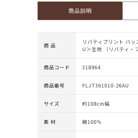
商品説明
リバティプリント バッ
商 品
U＞生地 （リバティ・フ
商品コード
318964
商品番号
FLJT361010-26AU
サイズ
約108cm幅
素 材
綿100％