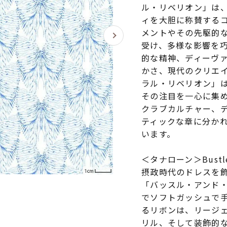
ル・リベリオン」は
ィを大胆に称賛する
メントやその先駆的
受け、多様な影響を
的な精神、ディーヴ
かさ、現代のクリエ
ラル・リベリオン」
その注目を一心に集
クラブカルチャー、
ティックな章に分か
います。
＜タナローン＞Bustle
摂政時代のドレスを
「バッスル・アンド
でソフトガッシュで
るリボンは、リージ
リル、そして装飾的