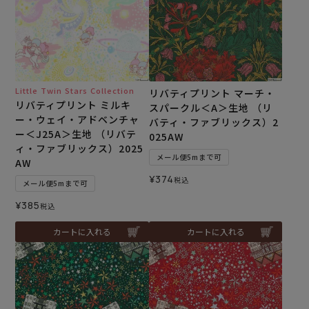
Little Twin Stars Collection
リバティプリント マーチ・
リバティプリント ミルキ
スパークル＜A＞生地 （リ
ー・ウェイ・アドベンチャ
バティ・ファブリックス）2
ー＜J25A＞生地 （リバテ
025AW
ィ・ファブリックス）2025
メール便5mまで可
AW
¥
374
税込
メール便5mまで可
¥
385
税込
カートに入れる
カートに入れる