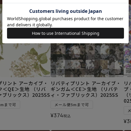
プリント アーカイブ・
リバティプリント アーカイブ・
リ
ク＜QE＞生地 （リバ
ギンガム＜CE＞生地 （リバテ
プ
ブリックス）2025SS
ィ・ファブリックス）2025SS
（
02
5mまで可
メール便5mまで可
¥
374
税込
¥
3