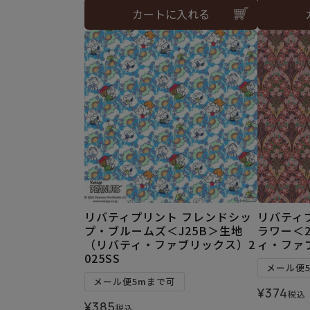
カートに入れる
リバティプリント フレンドシッ
リバティ
プ・ブルームズ＜J25B＞生地
ラワー＜2
（リバティ・ファブリックス）2
ィ・ファブ
025SS
メール便
メール便5mまで可
¥
374
税込
¥
385
税込