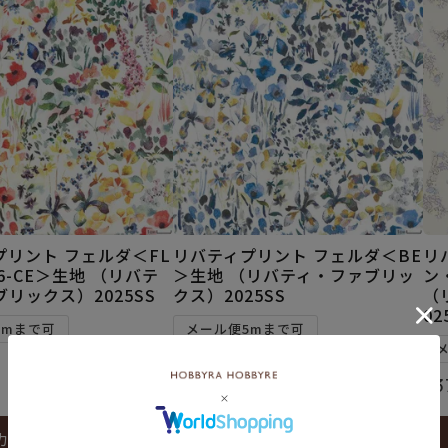
プリント フェルダ＜FL
リバティプリント フェルダ＜BE
リ
16-CE＞生地 （リバテ
＞生地 （リバティ・ファブリッ
ン
リックス）2025SS
クス）2025SS
（
02
5mまで可
メール便5mまで可
¥
374
税込
¥
3
カートに入れる
カートに入れる