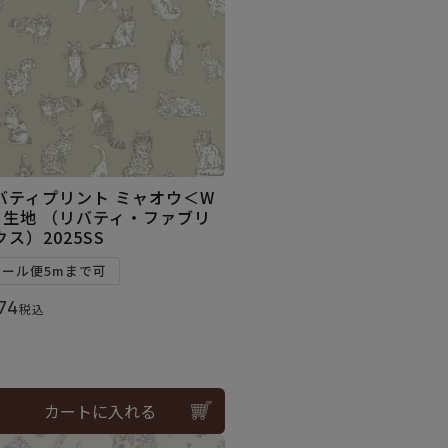
バティプリント ミャオウ＜W
＞生地 （リバティ・ファブリ
クス）2025SS
メール便5mまで可
74
税込
カートに入れる