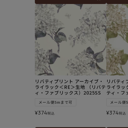
リバティプリント アーカイブ・
リバティ
ライラック＜RE＞生地 （リバテ
ライラッ
ィ・ファブリックス）2025SS
ティ・ファ
メール便5mまで可
メール便
¥
374
¥
374
税込
税込