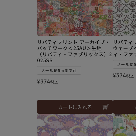
リバティプリント アーカイブ・
リバティ
パッチワーク＜25AU＞生地
ウェーブ
（リバティ・ファブリックス）2
ィ・ファブ
025SS
メール便
メール便5mまで可
¥
374
税込
¥
374
税込
カートに入れる