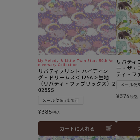
My Melody ＆ Little Twin Stars 50th An
リバティ
niversary Collection
ー・ザ・
リバティプリント ハイディン
ティ・ファ
グ・ドリームス＜J25A＞生地
（リバティ・ファブリックス）2
メール便
025SS
¥
374
税込
メール便5mまで可
¥
385
税込
カートに入れる