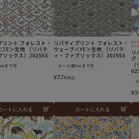
プリント フォレスト・
リバティプリント フォレスト・
My 
niv
＜ZE＞生地 （リバテ
ウェーブ＜YE＞生地 （リバテ
リ
リックス）2025SS
ィ・ファブリックス）2025SS
グ
（
5mまで可
メール便5mまで可
02
¥
374
税込
¥
3
カートに入れる
カートに入れる