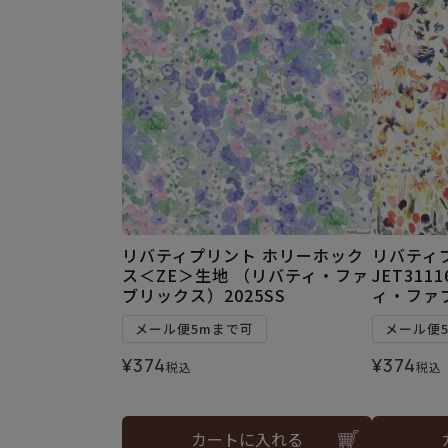
リバティプリント ホリーホック
リバティ
ス＜ZE＞生地 （リバティ・ファ
JET311
ブリックス）2025SS
ィ・ファブ
メール便5mまで可
メール便
¥
374
¥
374
税込
税込
カートに入れる