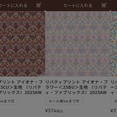
カートに入れる
カートに入れる
プリント アイオナ・フ
リバティプリント アイオナ・フ
リ
5CU＞生地 （リバテ
ラワー＜25BU＞生地 （リバテ
ー
リックス）2025AW
ィ・ファブリックス）2025AW
ィ
5mまで可
メール便5mまで可
¥
374
¥
3
税込