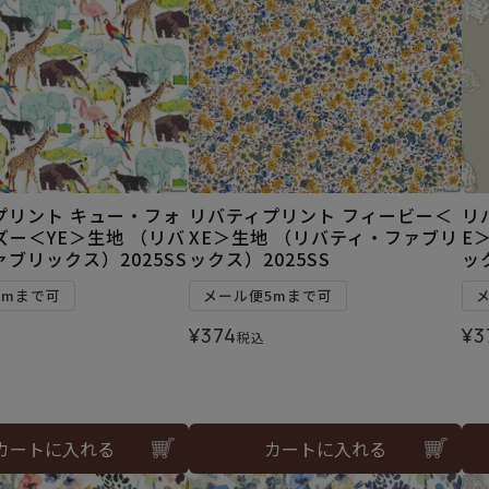
プリント キュー・フォ
リバティプリント フィービー＜
リ
ズー＜YE＞生地 （リバ
XE＞生地 （リバティ・ファブリ
E
ブリックス）2025SS
ックス）2025SS
ッ
5mまで可
メール便5mまで可
¥
374
¥
3
税込
カートに入れる
カートに入れる