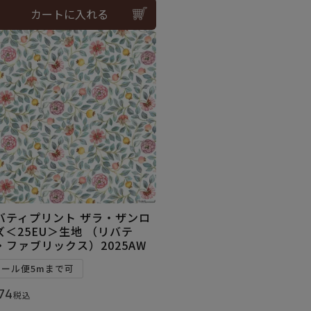
カートに入れる
バティプリント ザラ・ザンロ
ズ＜25EU＞生地 （リバテ
・ファブリックス）2025AW
メール便5mまで可
74
税込