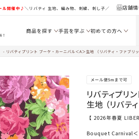
店舗情
ール開催中♪
＼リバティ 生地、編み物、刺繍、刺し子／
商品を探す
手芸を学ぶ
初めての方へ
料！
）
リバティプリント ブーケ・カーニバル＜A＞生地 （リバティ・ファブリック
メール便5mまで可
リバティプリン
生地 （リバティ
【 2026年春夏 LIBER
Bouquet Carniv