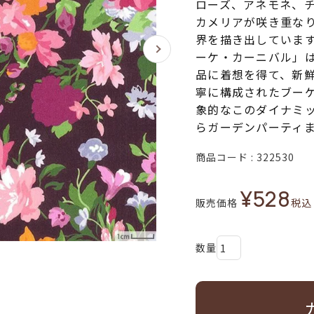
ローズ、アネモネ、
カメリアが咲き重な
界を描き出していま
ーケ・カーニバル」
品に着想を得て、新
寧に構成されたブー
象的なこのダイナミ
らガーデンパーティ
商品コード
322530
¥
528
販売価格
税込