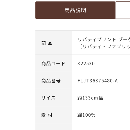
商品説明
リバティプリント ブー
商 品
（リバティ・ファブリック
商品コード
322530
商品番号
FLJT36375480-A
サイズ
約133cm幅
素 材
綿100％