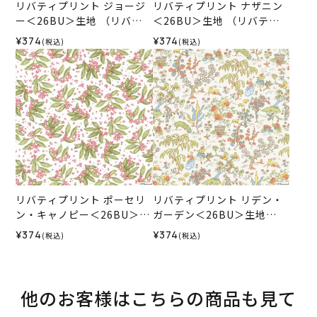
リバティプリント ジョージ
リバティプリント ナザニン
ー＜26BU＞生地 （リバテ
＜26BU＞生地 （リバテ
ィ・ファブリックス）2026
ィ・ファブリックス）2026
¥374
¥374
(税込)
(税込)
SS
SS
リバティプリント ポーセリ
リバティプリント リデン・
ン・キャノピー＜26BU＞生
ガーデン＜26BU＞生地
地 （リバティ・ファブリッ
（リバティ・ファブリック
¥374
¥374
(税込)
(税込)
クス）2026SS
ス）2026SS
他のお客様はこちらの商品も見て