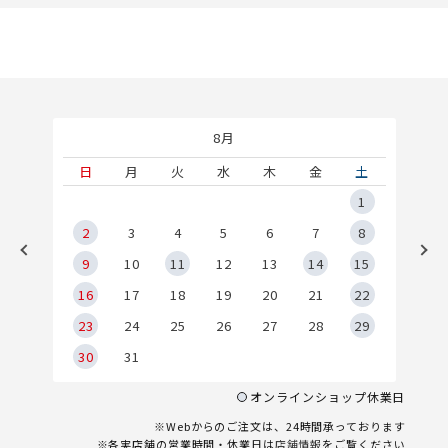
8月
土
日
月
火
水
木
金
土
5
1
2
2
3
4
5
6
7
8
9
9
10
11
12
13
14
15
6
16
17
18
19
20
21
22
23
24
25
26
27
28
29
30
31
オンラインショップ休業日
※Webからのご注文は、24時間承っております
※各実店舗の営業時間・休業日は
店舗情報
をご覧ください