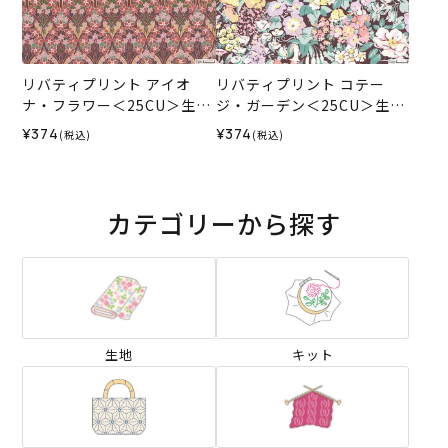
リバティプリント アイオ
リバティプリント コテー
ナ・フラワー＜25CU＞生地
ジ・ガーデン＜25CU＞生地
（リバティ・ファブリック
（リバティ・ファブリック
¥374
¥374
(税込)
(税込)
ス）2025AW
ス）2025AW
カテゴリーから探す
生地
キット