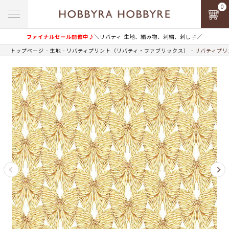
0
ファイナルセール開催中♪
＼リバティ 生地、編み物、刺繍、刺し子／
トップページ
生地
リバティプリント（リバティ・ファブリックス）
リバティプリン