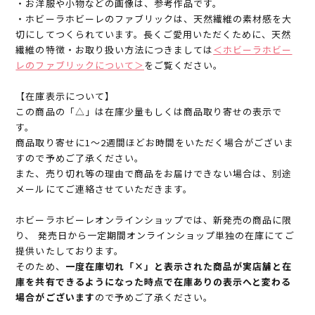
・お洋服や小物などの画像は、参考作品です。
・ホビーラホビーレのファブリックは、天然繊維の素材感を大
切にしてつくられています。長くご愛用いただくために、天然
繊維の特徴・お取り扱い方法につきましては
＜ホビーラホビー
レのファブリックについて＞
をご覧ください。
【在庫表示について】
この商品の「△」は在庫少量もしくは商品取り寄せの表示で
す。
商品取り寄せに1～2週間ほどお時間をいただく場合がございま
すので予めご了承ください。
また、売り切れ等の理由で商品をお届けできない場合は、別途
メールにてご連絡させていただきます。
ホビーラホビーレオンラインショップでは、新発売の商品に限
り、 発売日から一定期間オンラインショップ単独の在庫にてご
提供いたしております。
そのため、
一度在庫切れ「×」と表示された商品が実店舗と在
庫を共有できるようになった時点で在庫ありの表示へと変わる
場合がございます
ので予めご了承ください。