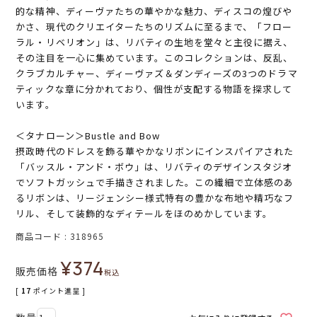
的な精神、ディーヴァたちの華やかな魅力、ディスコの煌びや
かさ、現代のクリエイターたちのリズムに至るまで、「フロー
ラル・リベリオン」は、リバティの生地を堂々と主役に据え、
その注目を一心に集めています。このコレクションは、反乱、
クラブカルチャー、ディーヴァズ＆ダンディーズの3つのドラマ
ティックな章に分かれており、個性が支配する物語を探求して
います。
＜タナローン＞Bustle and Bow
摂政時代のドレスを飾る華やかなリボンにインスパイアされた
「バッスル・アンド・ボウ」は、リバティのデザインスタジオ
でソフトガッシュで手描きされました。この繊細で立体感のあ
るリボンは、リージェンシー様式特有の豊かな布地や精巧なフ
リル、そして装飾的なディテールをほのめかしています。
商品コード
318965
¥
374
販売価格
税込
[
17
ポイント進呈 ]