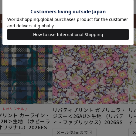
カートに入れる
カートに入れる
ーレオリジナル♪
リバティプリント ガブリエラ・
リ
プリント カーライン・
ジスー＜26AU＞生地 （リバテ
リ
2N＞生地 （ホビーラ
ィ・ファブリックス）2026SS
ィ
リジナル）2026ES
メール便5mまで可