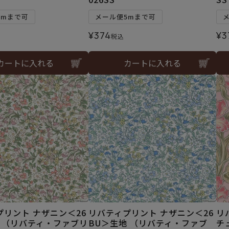
5mまで可
メール便5mまで可
¥
374
¥
3
税込
カートに入れる
カートに入れる
プリント ナザニン＜26
リバティプリント ナザニン＜26
リ
地 （リバティ・ファブリ
BU＞生地 （リバティ・ファブ
チ