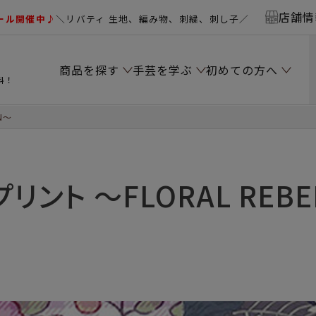
店舗情
ール開催中♪
＼リバティ 生地、編み物、刺繍、刺し子／
商品を探す
手芸を学ぶ
初めての方へ
料！
N～
リント ～FLORAL REBE