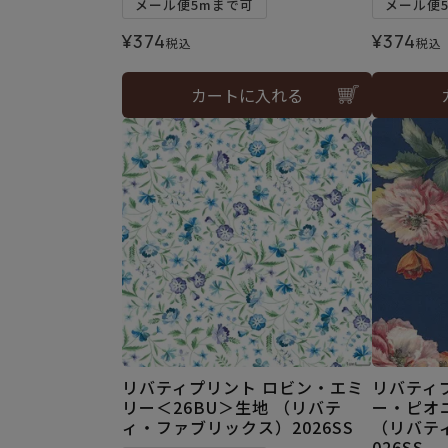
メール便5mまで可
メール便
¥
374
¥
374
税込
税込
カートに入れる
リバティプリント ロビン・エミ
リバティ
リー＜26BU＞生地 （リバテ
ー・ピオニ
ィ・ファブリックス）2026SS
（リバテ
026SS