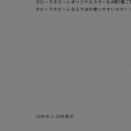
ホビーラホビーレオリジナルカラーも4柄7種ご
ホビーラホビーレならではの使いやすいカラー
29
件中
1
-
29
件表示