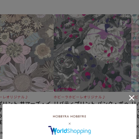
ーレオリジナル♪
ホビーラホビーレオリジナル♪
ホビ
プリント サマーズ・イ
リバティプリント パンク・ポゥ
リ
サン＜02GR＞生地
ジー＜01GR＞生地 （ホビーラ
ェ
ラホビーレオリジナ
ホビーレオリジナル）2026ES
ホ
ES
メール便5mまで可
5mまで可
¥
374
¥
3
税込