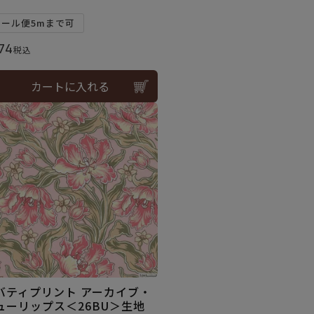
メール便5mまで可
74
税込
カートに入れる
バティプリント アーカイブ・
ューリップス＜26BU＞生地