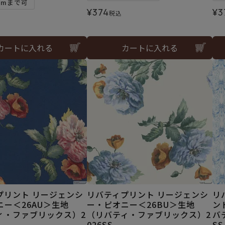
5mまで可
¥
374
¥
3
税込
カートに入れる
カートに入れる
プリント リージェンシ
リバティプリント リージェンシ
リ
ー＜26AU＞生地
ー・ピオニー＜26BU＞生地
ン
ィ・ファブリックス）2
（リバティ・ファブリックス）2
バ
026SS
SS