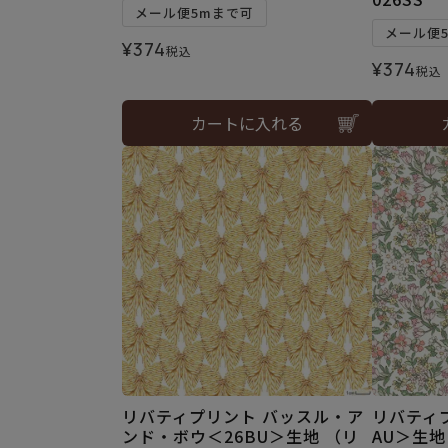
メール便5mまで可
メール便
¥
374
税込
¥
374
税込
カートに入れる
リバティプリント バッスル・ア
リバティ
ンド・ボウ＜26BU＞生地 （リ
AU＞生