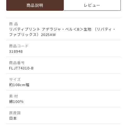
商品説明
レビュー
商 品
リバティプリント アデラジャ・ベル＜B＞生地 （リバティ・
ファブリックス）2025AW
商品コード
318948
商品番号
FLJT74310-B
サイズ
約108cm幅
素 材
綿100％
原産国
日本