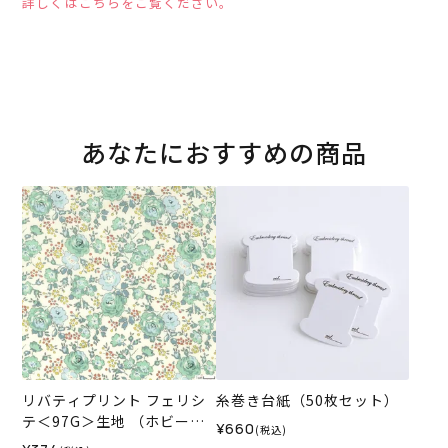
詳しくはこちらをご覧ください。
あなたにおすすめの商品
リバティプリント フェリシ
糸巻き台紙（50枚セット）
テ＜97G＞生地 （ホビーラ
¥660
(税込)
ホビーレオリジナル）2026