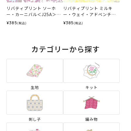
リバティプリント ソーホ
リバティプリント ミルキ
ー・カーニバル＜J25A＞生
ー・ウェイ・アドベンチャ
地 （リバティ・ファブリッ
ー＜J25A＞生地 （リバテ
¥385
¥385
(税込)
(税込)
クス）2025AW
ィ・ファブリックス）2025
AW
カテゴリーから探す
生地
キット
刺し子
編み物