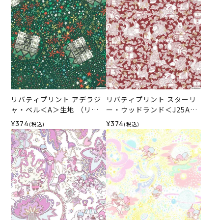
リバティプリント アデラジ
リバティプリント スターリ
ャ・ベル＜A＞生地 （リバ
ー・ウッドランド＜J25A＞
ティ・ファブリックス）202
生地 （リバティ・ファブリ
¥374
¥374
(税込)
(税込)
5AW
ックス）2025AW