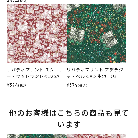
¥374
(税込)
SS
リバティプリント スターリ
リバティプリント アデラジ
ー・ウッドランド＜J25A＞
ャ・ベル＜A＞生地 （リバ
生地 （リバティ・ファブリ
ティ・ファブリックス）202
¥374
¥374
(税込)
(税込)
ックス）2025AW
5AW
他のお客様はこちらの商品も見て
います