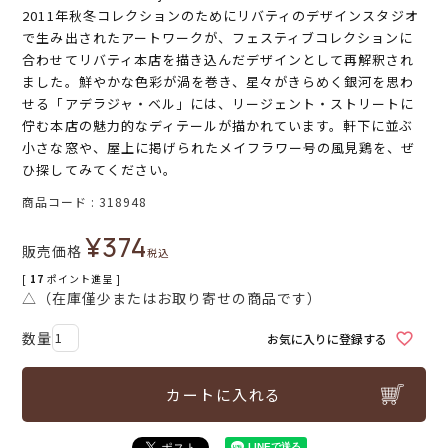
2011年秋冬コレクションのためにリバティのデザインスタジオ
で生み出されたアートワークが、フェスティブコレクションに
合わせてリバティ本店を描き込んだデザインとして再解釈され
ました。鮮やかな色彩が渦を巻き、星々がきらめく銀河を思わ
せる「アデラジャ・ベル」には、リージェント・ストリートに
佇む本店の魅力的なディテールが描かれています。軒下に並ぶ
小さな窓や、屋上に掲げられたメイフラワー号の風見鶏を、ぜ
ひ探してみてください。
商品コード
318948
¥
374
販売価格
税込
[
17
ポイント進呈 ]
△（在庫僅少またはお取り寄せの商品です）
お気に入りに登録する
カートに入れる