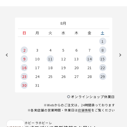
8月
土
日
月
火
水
木
金
土
5
1
2
2
3
4
5
6
7
8
9
9
10
11
12
13
14
15
6
16
17
18
19
20
21
22
23
24
25
26
27
28
29
30
31
オンラインショップ休業日
※Webからのご注文は、24時間承っております
※各実店舗の営業時間・休業日は
店舗情報
をご覧ください
ホビーラホビーレ