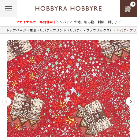
0
ファイナルセール開催中♪
＼リバティ 生地、編み物、刺繍、刺し子／
トップページ
生地
リバティプリント（リバティ・ファブリックス）
リバティプリ