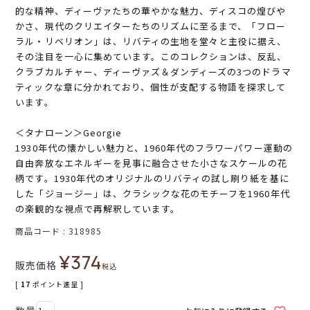
的な精神、ディーヴァたちの華やかな魅力、ディスコの煌びや
かさ、現代のクリエイターたちのリズムに至るまで、「フロー
ラル・リベリオン」は、リバティの生地を堂々と主役に据え、
その注目を一心に集めています。このコレクションは、反乱、
クラブカルチャー、ディーヴァズ＆ダンディーズの3つのドラマ
ティックな章に分かれており、個性が支配する物語を探求して
います。
＜タナローン＞Georgie
1930年代の懐かしい魅力と、1960年代のフラワーパワー運動の
自由奔放なエネルギーを見事に融合させた小さなスケールの花
柄です。1930年代のオリジナルのリバティの試し刷り紙を基に
した「ジョージー」は、クラシックな花のモチーフを1960年代
の楽観的な視点で再解釈しています。
商品コード
318985
¥
374
販売価格
税込
[
17
ポイント進呈 ]