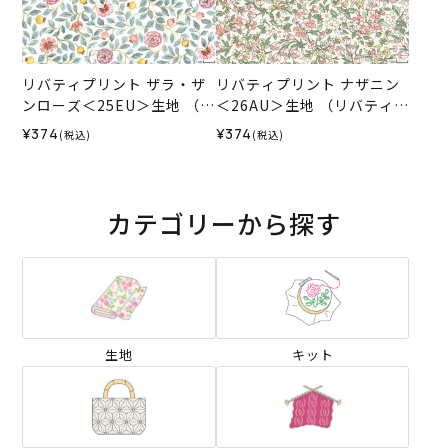
リバティプリント ザラ・ザ
リバティプリント ナザニン
ンローズ＜25EU＞生地 （リ
＜26AU＞生地 （リバティ・
バティ・ファブリックス）2
ファブリックス）2026SS
¥374
¥374
(税込)
(税込)
025AW
カテゴリーから探す
生地
キット