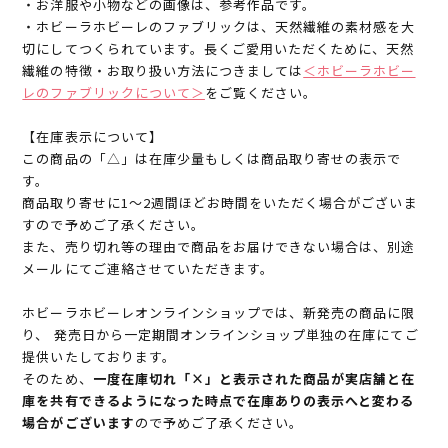
・お洋服や小物などの画像は、参考作品です。
・ホビーラホビーレのファブリックは、天然繊維の素材感を大
切にしてつくられています。長くご愛用いただくために、天然
繊維の特徴・お取り扱い方法につきましては
＜ホビーラホビー
レのファブリックについて＞
をご覧ください。
【在庫表示について】
この商品の「△」は在庫少量もしくは商品取り寄せの表示で
す。
商品取り寄せに1～2週間ほどお時間をいただく場合がございま
すので予めご了承ください。
また、売り切れ等の理由で商品をお届けできない場合は、別途
メールにてご連絡させていただきます。
ホビーラホビーレオンラインショップでは、新発売の商品に限
り、 発売日から一定期間オンラインショップ単独の在庫にてご
提供いたしております。
そのため、
一度在庫切れ「×」と表示された商品が実店舗と在
庫を共有できるようになった時点で在庫ありの表示へと変わる
場合がございます
ので予めご了承ください。