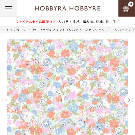
0
ファイナルセール開催中♪
＼リバティ 生地、編み物、刺繍、刺し子／
トップページ
生地
リバティプリント（リバティ・ファブリックス）
リバティプリン