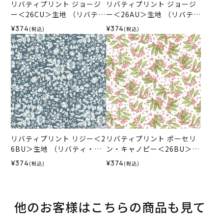
リバティプリント ジョージ
リバティプリント ジョージ
ー＜26CU＞生地 （リバテ
ー＜26AU＞生地 （リバテ
ィ・ファブリックス）2026
ィ・ファブリックス）2026
¥374
¥374
(税込)
(税込)
SS
SS
リバティプリント リジー＜2
リバティプリント ポーセリ
6BU＞生地 （リバティ・フ
ン・キャノピー＜26BU＞生
ァブリックス）2026SS
地 （リバティ・ファブリッ
¥374
¥374
(税込)
(税込)
クス）2026SS
他のお客様はこちらの商品も見て