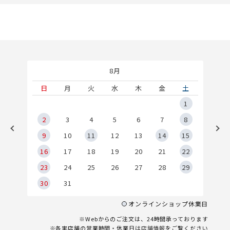
8月
土
日
月
火
水
木
金
土
5
1
2
2
3
4
5
6
7
8
9
9
10
11
12
13
14
15
6
16
17
18
19
20
21
22
23
24
25
26
27
28
29
30
31
オンラインショップ休業日
※Webからのご注文は、24時間承っております
※各実店舗の営業時間・休業日は
店舗情報
をご覧ください