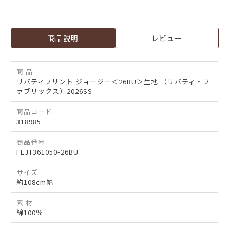
商品説明
レビュー
商 品
リバティプリント ジョージー＜26BU＞生地 （リバティ・フ
ァブリックス）2026SS
商品コード
318985
商品番号
FLJT361050-26BU
サイズ
約108cm幅
素 材
綿100％