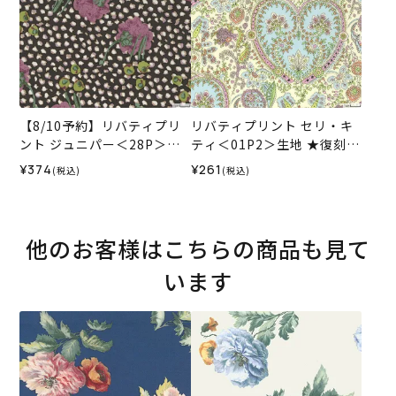
【8/10予約】リバティプリ
リバティプリント セリ・キ
ント ジュニパー＜28P＞生
ティ＜01P2＞生地 ★復刻色
地 （ホビーラホビーレオリ
（ホビーラホビーレオリジ
¥374
¥261
(税込)
(税込)
ジナル）2026AW
ナル）2025SS
他のお客様はこちらの商品も見て
います