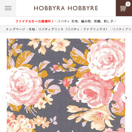
0
ファイナルセール開催中♪
＼リバティ 生地、編み物、刺繍、刺し子／
トップページ
生地
リバティプリント（リバティ・ファブリックス）
リバティプリン