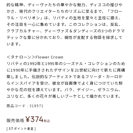
的な精神、ディーヴァたちの華やかな魅力、ディスコの煌びや
かさ、現代のクリエイターたちのリズムに至るまで、「フロー
ラル・リベリオン」は、リバティの生地を堂々と主役に据え、
その注目を一心に集めています。このコレクションは、反乱、
クラブカルチャー、ディーヴァズ＆ダンディーズの3つのドラマ
ティックな章に分かれており、個性が支配する物語を探求して
います。
＜タナローン＞Flower Crown
リバティの1992年と1995年のシーズナル・コレクションのため
に1990年に手描きされたデザインを21世紀に向けて新たに再構
築しました。伝説的なアーティストであるフリーダ・カーロか
らインスパイアを受け、彼女が自画像でよく身につけていた鮮
やかな花の冠を讃えています。バラ、デイジー、ゼラニウム、
ユリなど、多くの花々が美しいブーケとして描かれています。
商品コード
318971
¥
374
販売価格
税込
[
17
ポイント進呈 ]