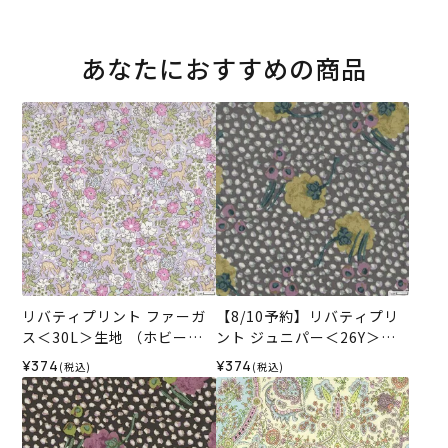
あなたにおすすめの商品
リバティプリント ファーガ
【8/10予約】リバティプリ
ス＜30L＞生地 （ホビーラ
ント ジュニパー＜26Y＞生
ホビーレオリジナル）2026
地 （ホビーラホビーレオリ
¥374
¥374
(税込)
(税込)
SS
ジナル）2026AW