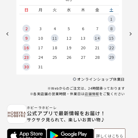
土
日
月
火
水
木
金
土
5
1
2
2
3
4
5
6
7
8
9
9
10
11
12
13
14
15
6
16
17
18
19
20
21
22
23
24
25
26
27
28
29
30
31
オンラインショップ休業日
※Webからのご注文は、24時間承っております
※各実店舗の営業時間・休業日は
店舗情報
をご覧ください
ホビーラホビーレ
公式アプリで最新情報をお届け！
サクサク見られて、楽しいお買い物♪
詳しくはこちら