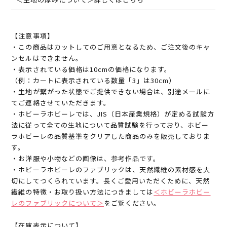
【注意事項】
・この商品はカットしてのご用意となるため、ご注文後のキャ
ンセルはできません。
・表示されている価格は10cmの価格になります。
（例：カートに表示されている数量「3」は30cm）
・生地が繋がった状態でご提供できない場合は、別途メールに
てご連絡させていただきます。
・ホビーラホビーレでは、JIS（日本産業規格）が定める試験方
法に従って全ての生地について品質試験を行っており、ホビー
ラホビーレの品質基準をクリアした商品のみを販売しておりま
す。
・お洋服や小物などの画像は、参考作品です。
・ホビーラホビーレのファブリックは、天然繊維の素材感を大
切にしてつくられています。長くご愛用いただくために、天然
繊維の特徴・お取り扱い方法につきましては
＜ホビーラホビー
レのファブリックについて＞
をご覧ください。
【在庫表示について】