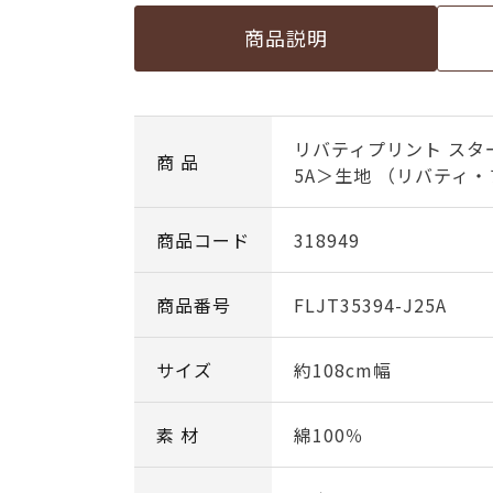
商品説明
リバティプリント スタ
商 品
5A＞生地 （リバティ・
商品コード
318949
商品番号
FLJT35394-J25A
サイズ
約108cm幅
素 材
綿100％