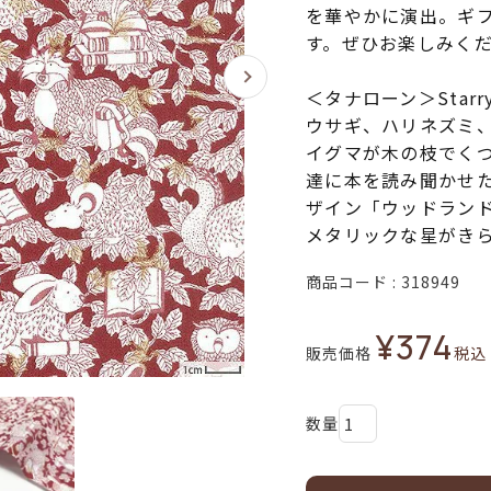
を華やかに演出。ギ
す。ぜひお楽しみく
＜タナローン＞Starry 
ウサギ、ハリネズミ
イグマが木の枝でく
達に本を読み聞かせ
ザイン「ウッドラン
メタリックな星がき
商品コード
318949
¥
374
販売価格
税込