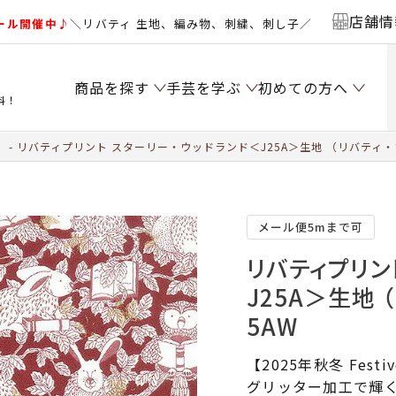
店舗情
ール開催中♪
＼リバティ 生地、編み物、刺繍、刺し子／
商品を探す
手芸を学ぶ
初めての方へ
料！
）
リバティプリント スターリー・ウッドランド＜J25A＞生地 （リバティ・
メール便5mまで可
リバティプリン
J25A＞生地 
5AW
【2025年秋冬 Festive
グリッター加工で輝