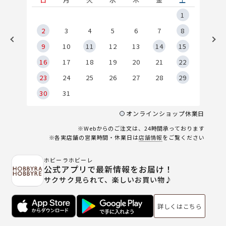
5
1
2
2
3
4
5
6
7
8
9
9
10
11
12
13
14
15
6
16
17
18
19
20
21
22
23
24
25
26
27
28
29
30
31
オンラインショップ休業日
※Webからのご注文は、24時間承っております
※各実店舗の営業時間・休業日は
店舗情報
をご覧ください
ホビーラホビーレ
公式アプリで最新情報をお届け！
サクサク見られて、楽しいお買い物♪
詳しくはこちら