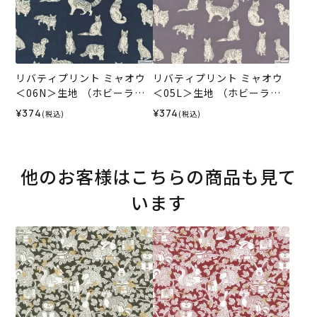
リバティプリント ミャオウ
リバティプリント ミャオウ
＜06N＞生地 （ホビーラホ
＜05L＞生地 （ホビーラホ
ビーレオリジナル）2025A
ビーレオリジナル）2025A
¥374
¥374
(税込)
(税込)
W
W
他のお客様はこちらの商品も見て
います