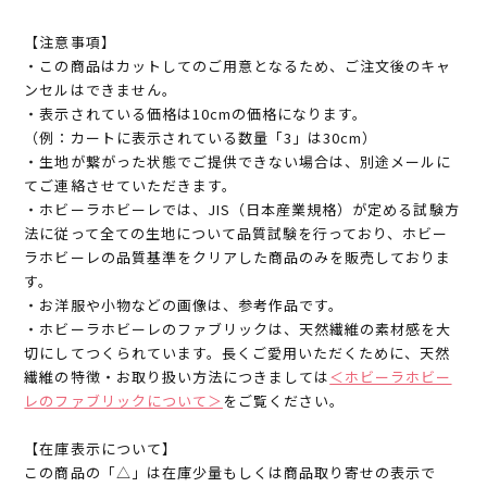
【注意事項】
・この商品はカットしてのご用意となるため、ご注文後のキャ
ンセルはできません。
・表示されている価格は10cmの価格になります。
（例：カートに表示されている数量「3」は30cm）
・生地が繋がった状態でご提供できない場合は、別途メールに
てご連絡させていただきます。
・ホビーラホビーレでは、JIS（日本産業規格）が定める試験方
法に従って全ての生地について品質試験を行っており、ホビー
ラホビーレの品質基準をクリアした商品のみを販売しておりま
す。
・お洋服や小物などの画像は、参考作品です。
・ホビーラホビーレのファブリックは、天然繊維の素材感を大
切にしてつくられています。長くご愛用いただくために、天然
繊維の特徴・お取り扱い方法につきましては
＜ホビーラホビー
レのファブリックについて＞
をご覧ください。
【在庫表示について】
この商品の「△」は在庫少量もしくは商品取り寄せの表示で