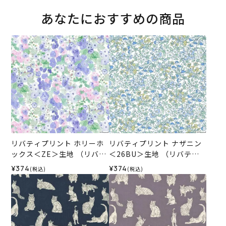
あなたにおすすめの商品
リバティプリント ホリーホ
リバティプリント ナザニン
ックス＜ZE＞生地 （リバテ
＜26BU＞生地 （リバテ
ィ・ファブリックス）2025
ィ・ファブリックス）2026
¥374
¥374
(税込)
(税込)
SS
SS