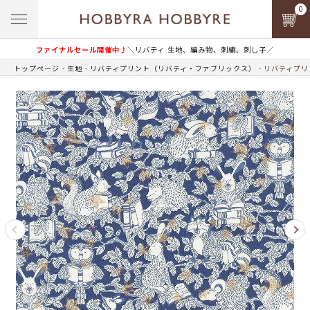
0
ファイナルセール開催中♪
＼リバティ 生地、編み物、刺繍、刺し子／
トップページ
生地
リバティプリント（リバティ・ファブリックス）
リバティプリン