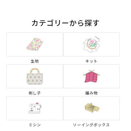
ス）2026SS
025AW
カテゴリーから探す
生地
キット
刺し子
編み物
ミシン
ソーイングボックス