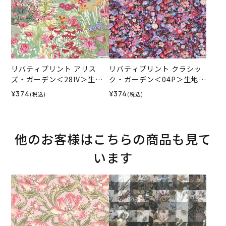
リバティプリント アリス
リバティプリント クラシッ
ズ・ガーデン＜28IV＞生地
ク・ガーデン＜04P＞生地
（ホビーラホビーレオリジ
（ホビーラホビーレオリジ
¥374
¥374
(税込)
(税込)
ナル）2025AW
ナル）2026SS
他のお客様はこちらの商品も見て
います