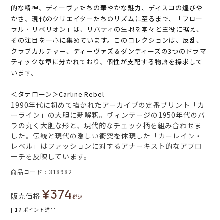
的な精神、ディーヴァたちの華やかな魅力、ディスコの煌びや
かさ、現代のクリエイターたちのリズムに至るまで、「フロー
ラル・リベリオン」は、リバティの生地を堂々と主役に据え、
その注目を一心に集めています。このコレクションは、反乱、
クラブカルチャー、ディーヴァズ＆ダンディーズの3つのドラマ
ティックな章に分かれており、個性が支配する物語を探求して
います。
＜タナローン＞Carline Rebel
1990年代に初めて描かれたアーカイブの定番プリント「カ
ーライン」の大胆に新解釈。ヴィンテージの1950年代のバ
ラの丸く大胆な形と、現代的なチェック柄を組み合わせま
した。伝統と現代の激しい衝突を体現した「カーレイン・
レベル」はファッションに対するアナーキスト的なアプロ
ーチを反映しています。
商品コード
318982
¥
374
販売価格
税込
[
17
ポイント進呈 ]