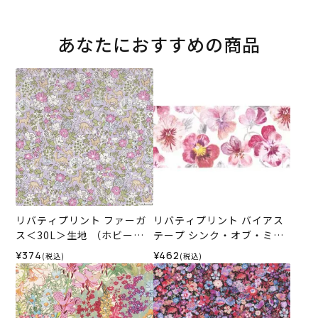
あなたにおすすめの商品
リバティプリント ファーガ
リバティプリント バイアス
ス＜30L＞生地 （ホビーラ
テープ シンク・オブ・ミー
ホビーレオリジナル）2026
＜15P＞
¥374
¥462
(税込)
(税込)
SS