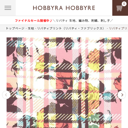
0
ファイナルセール開催中♪
＼リバティ 生地、編み物、刺繍、刺し子／
トップページ
生地
リバティプリント（リバティ・ファブリックス）
リバティプリン