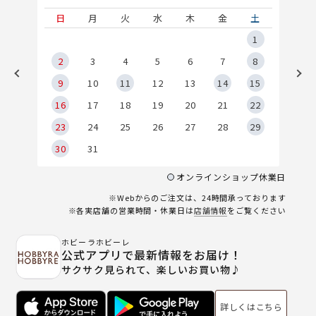
土
日
月
火
水
木
金
土
5
1
2
2
3
4
5
6
7
8
9
9
10
11
12
13
14
15
6
16
17
18
19
20
21
22
23
24
25
26
27
28
29
30
31
オンラインショップ休業日
※Webからのご注文は、24時間承っております
※各実店舗の営業時間・休業日は
店舗情報
をご覧ください
ホビーラホビーレ
公式アプリで最新情報をお届け！
サクサク見られて、楽しいお買い物♪
詳しくはこちら