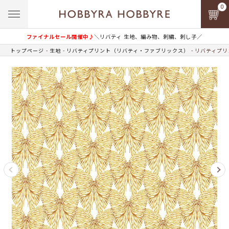
0
ファイナルセール開催中♪
＼リバティ 生地、編み物、刺繍、刺し子／
トップページ
生地
リバティプリント（リバティ・ファブリックス）
リバティプリン