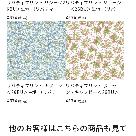
リバティプリント リジー＜2
リバティプリント ジョージ
6BU＞生地 （リバティ・フ
ー＜26BU＞生地 （リバテ
ァブリックス）2026SS
ィ・ファブリックス）2026
¥374
¥374
(税込)
(税込)
SS
リバティプリント ナザニン
リバティプリント ポーセリ
＜26BU＞生地 （リバテ
ン・キャノピー＜26BU＞生
ィ・ファブリックス）2026
地 （リバティ・ファブリッ
¥374
¥374
(税込)
(税込)
SS
クス）2026SS
他のお客様はこちらの商品も見て