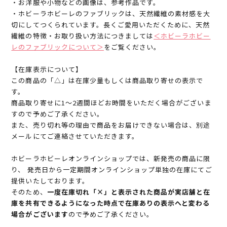
・お洋服や小物などの画像は、参考作品です。
・ホビーラホビーレのファブリックは、天然繊維の素材感を大
切にしてつくられています。長くご愛用いただくために、天然
繊維の特徴・お取り扱い方法につきましては
＜ホビーラホビー
レのファブリックについて＞
をご覧ください。
【在庫表示について】
この商品の「△」は在庫少量もしくは商品取り寄せの表示で
す。
商品取り寄せに1～2週間ほどお時間をいただく場合がございま
すので予めご了承ください。
また、売り切れ等の理由で商品をお届けできない場合は、別途
メールにてご連絡させていただきます。
ホビーラホビーレオンラインショップでは、新発売の商品に限
り、 発売日から一定期間オンラインショップ単独の在庫にてご
提供いたしております。
そのため、
一度在庫切れ「×」と表示された商品が実店舗と在
庫を共有できるようになった時点で在庫ありの表示へと変わる
場合がございます
ので予めご了承ください。