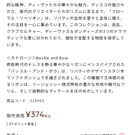
的な精神、ディーヴァたちの華やかな魅力、ディスコの煌びや
かさ、現代のクリエイターたちのリズムに至るまで、「フロー
ラル・リベリオン」は、リバティの生地を堂々と主役に据え、
その注目を一心に集めています。このコレクションは、反乱、
クラブカルチャー、ディーヴァズ＆ダンディーズの3つのドラマ
ティックな章に分かれており、個性が支配する物語を探求して
います。
＜タナローン＞Bustle and Bow
摂政時代のドレスを飾る華やかなリボンにインスパイアされた
「バッスル・アンド・ボウ」は、リバティのデザインスタジオ
でソフトガッシュで手描きされました。この繊細で立体感のあ
るリボンは、リージェンシー様式特有の豊かな布地や精巧なフ
リル、そして装飾的なディテールをほのめかしています。
商品コード
318965
¥
374
販売価格
税込
[
17
ポイント進呈 ]