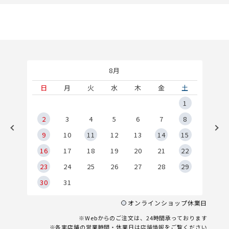
8月
土
日
月
火
水
木
金
土
5
1
2
2
3
4
5
6
7
8
9
9
10
11
12
13
14
15
6
16
17
18
19
20
21
22
23
24
25
26
27
28
29
30
31
オンラインショップ休業日
※Webからのご注文は、24時間承っております
※各実店舗の営業時間・休業日は
店舗情報
をご覧ください