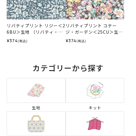
リバティプリント リジー＜2
リバティプリント コテー
6BU＞生地 （リバティ・フ
ジ・ガーデン＜25CU＞生地
ァブリックス）2026SS
（リバティ・ファブリック
¥374
¥374
(税込)
(税込)
ス）2025AW
カテゴリーから探す
生地
キット