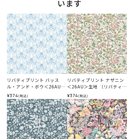
います
リバティプリント バッス
リバティプリント ナザニン
ル・アンド・ボウ＜26AU＞
＜26AU＞生地 （リバティ・
生地 （リバティ・ファブリ
ファブリックス）2026SS
¥374
¥374
(税込)
(税込)
ックス）2026SS