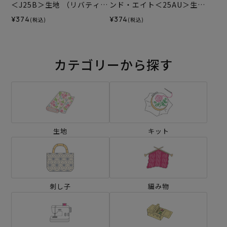
＜J25B＞生地 （リバティ・
ンド・エイト＜25AU＞生地
ファブリックス）2025AW
（リバティ・ファブリック
¥374
¥374
(税込)
(税込)
ス）2025AW
カテゴリーから探す
生地
キット
刺し子
編み物