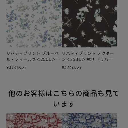
リバティプリント ブルーベ
リバティプリント ノクター
ル・フィールズ＜25CU＞生
ン＜25BU＞生地 （リバテ
地 （リバティ・ファブリッ
ィ・ファブリックス）2025
¥374
¥374
(税込)
(税込)
クス）2025AW
AW
他のお客様はこちらの商品も見て
います