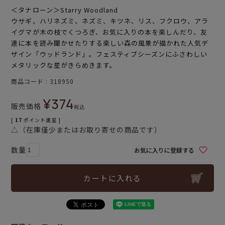
＜タナローン＞Starry Woodland
ウサギ、ハリネズミ、ネズミ、キツネ、リス、フクロウ、アラ
イグマが木の枝でくつろぎ、お気に入りの本を楽しんだり、友
達に本を読み聞かせたりする楽しい森の風景が描かれた人気デ
ザイン「ウッドランド」。フェスティブシーズンにふさわしい
メタリックな星がきらめきます。
商品コード
318950
¥
374
販売価格
税込
[
17
ポイント進呈 ]
△（在庫僅少またはお取り寄せの商品です）
お気に入りに登録する
カートに入れる