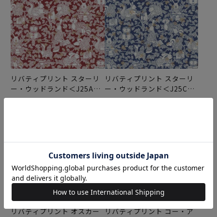
リバティプリント スターリ
リバティプリント スターリ
ー・ウッドランド＜J25A＞
ー・ウッドランド＜J25C＞
生地 （リバティ・ファブリ
生地 （リバティ・ファブリ
¥374
¥374
(税込)
(税込)
ックス）2025AW
ックス）2025AW
リバティプリント オスカー
リバティプリント コー・ア