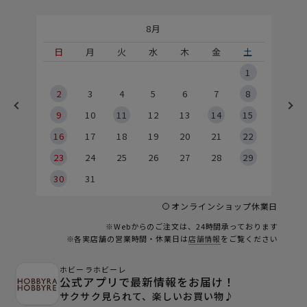
8月
土
日
月
火
水
木
金
土
5
1
2
2
3
4
5
6
7
8
9
9
10
11
12
13
14
15
6
16
17
18
19
20
21
22
23
24
25
26
27
28
29
30
31
オンラインショップ休業日
※Webからのご注文は、24時間承っております
※各実店舗の営業時間・休業日は
店舗情報
をご覧ください
ホビーラホビーレ
公式アプリで最新情報をお届け！
サクサク見られて、楽しいお買い物♪