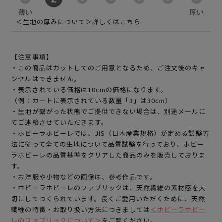
＜生地の厚みについて＞詳しくはこちら
【注意事項】
・この商品はカットしてのご用意となるため、ご注文後のキャ
ンセルはできません。
・表示されている価格は10cmの価格になります。
（例：カートに表示されている数量「3」は30cm）
・生地が繋がった状態でご提供できない場合は、別途メールに
てご連絡させていただきます。
・ホビーラホビーレでは、JIS（日本産業規格）が定める試験方
法に従って全ての生地について品質試験を行っており、ホビー
ラホビーレの品質基準をクリアした商品のみを販売しておりま
す。
・お洋服や小物などの画像は、参考作品です。
・ホビーラホビーレのファブリックは、天然繊維の素材感を大
切にしてつくられています。長くご愛用いただくために、天然
繊維の特徴・お取り扱い方法につきましては
＜ホビーラホビー
レのファブリックについて＞
をご覧ください。