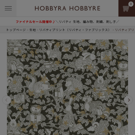
0
ファイナルセール開催中♪
＼リバティ 生地、編み物、刺繍、刺し子／
トップページ
生地
リバティプリント（リバティ・ファブリックス）
リバティプリン