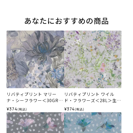
あなたにおすすめの商品
リバティプリント マリー
リバティプリント ワイル
ナ・シーフラワー＜30GR＞
ド・フラワーズ＜28L＞生地
生地 （ホビーラホビーレオ
（ホビーラホビーレオリジ
¥374
¥374
(税込)
(税込)
リジナル）2026SS
ナル）2026SS