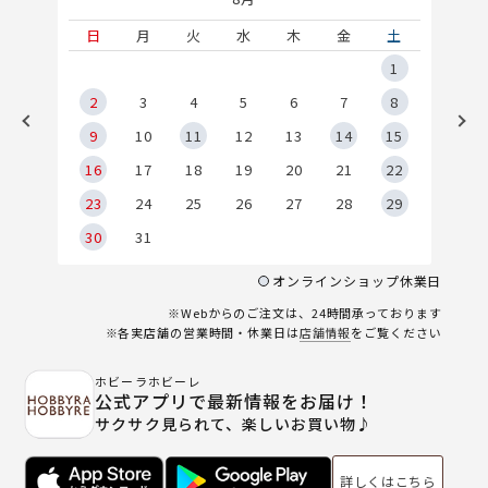
土
日
月
火
水
木
金
土
5
1
2
2
3
4
5
6
7
8
9
9
10
11
12
13
14
15
6
16
17
18
19
20
21
22
23
24
25
26
27
28
29
30
31
オンラインショップ休業日
※Webからのご注文は、24時間承っております
※各実店舗の営業時間・休業日は
店舗情報
をご覧ください
ホビーラホビーレ
公式アプリで最新情報をお届け！
サクサク見られて、楽しいお買い物♪
詳しくはこちら