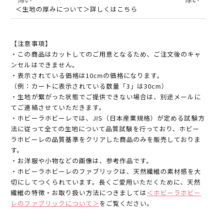
＜生地の厚みについて＞詳しくはこちら
【注意事項】
・この商品はカットしてのご用意となるため、ご注文後のキャ
ンセルはできません。
・表示されている価格は10cmの価格になります。
（例：カートに表示されている数量「3」は30cm）
・生地が繋がった状態でご提供できない場合は、別途メールに
てご連絡させていただきます。
・ホビーラホビーレでは、JIS（日本産業規格）が定める試験方
法に従って全ての生地について品質試験を行っており、ホビー
ラホビーレの品質基準をクリアした商品のみを販売しておりま
す。
・お洋服や小物などの画像は、参考作品です。
・ホビーラホビーレのファブリックは、天然繊維の素材感を大
切にしてつくられています。長くご愛用いただくために、天然
繊維の特徴・お取り扱い方法につきましては
＜ホビーラホビー
レのファブリックについて＞
をご覧ください。