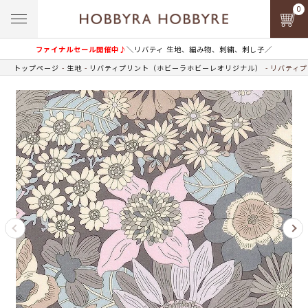
0
ファイナルセール開催中♪
＼リバティ 生地、編み物、刺繍、刺し子／
トップページ
生地
リバティプリント（ホビーラホビーレオリジナル）
リバティプ