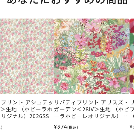
プリント アシュテッ
リバティプリント アリスズ・
P＞生地 （ホビーラホ
ガーデン＜28IV＞生地 （ホビ
リジナル）2026SS
ーラホビーレオリジナル）20
25AW
ル
¥374
¥
)
(税込)