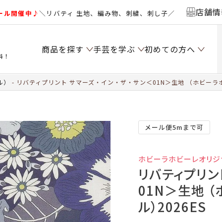
店舗情
ール開催中♪
＼リバティ 生地、編み物、刺繍、刺し子／
商品を探す
手芸を学ぶ
初めての方へ
料！
ル）
リバティプリント サマーズ・イン・ザ・サン＜01N＞生地 （ホビーラホ
メール便5mまで可
ホビーラホビーレオリジ
リバティプリン
01N＞生地 
ル）2026ES