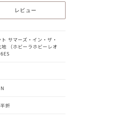
レビュー
ント サマーズ・イン・ザ・
生地 （ホビーラホビーレオ
6ES
1N
幅 半折