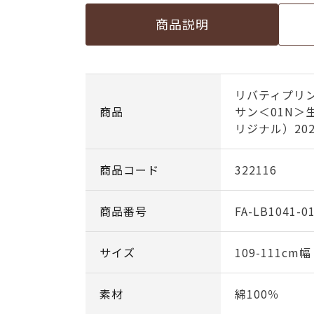
商品説明
リバティプリ
商品
サン＜01N＞
リジナル）202
商品コード
322116
商品番号
FA-LB1041-0
サイズ
109-111cm
素材
綿100％