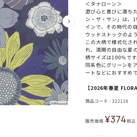
＜タナローン＞
遊び心と喜びに満ち
ン・ザ・サン」は、1
インで、その時代の
ウッドストックのよ
この大柄で様式化さ
れ、満開の自由な夏
柄サイズは100％で
同系色にグリーンを
ートなどにおすすめ
【2026年春夏 FLO
商品コード
322116
¥
374
販売価格
税込