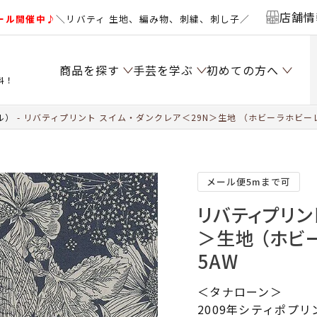
店舗情
ール開催中♪
＼リバティ 生地、編み物、刺繍、刺し子／
商品を探す
手芸を学ぶ
初めての方へ
料！
ル）
リバティプリント スイム・ダンクレア＜29N＞生地 （ホビーラホビーレ
メール便5mまで可
リバティプリン
＞生地 （ホビ
5AW
＜タナローン＞
2009年シティポプ