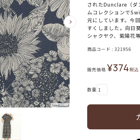
されたDunclare
ムコレクションでSwi
元にしています。今回は
すくしました。向日
シャクヤク、紫陽花
商品コード
321956
¥
374
販売価格
税込