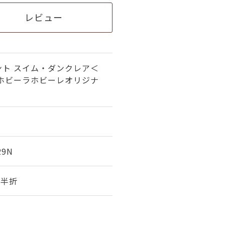
レビュー
ント スイム・ダンクレア＜
（ホビーラホビーレオリジナ
29N
幅 半折