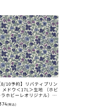
【8/10予約】リバティプリン
ト メドウ＜17L＞生地 （ホビ
ーラホビーレオリジナル）20
6AW
374
(税込)