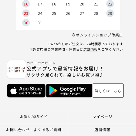
6
16
17
18
19
20
21
22
23
24
25
26
27
28
29
30
31
オンラインショップ休業日
※Webからのご注文は、24時間承っております
※各実店舗の営業時間・休業日は
店舗情報
をご覧ください
ホビーラホビーレ
公式アプリで最新情報をお届け！
サクサク見られて、楽しいお買い物♪
詳しくはこちら
お買い物ガイド
マイページ
お問い合わせ - よくあるご質問
店舗情報