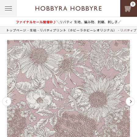
0
ファイナルセール開催中♪
＼リバティ 生地、編み物、刺繍、刺し子／
トップページ
生地
リバティプリント（ホビーラホビーレオリジナル）
リバティプ