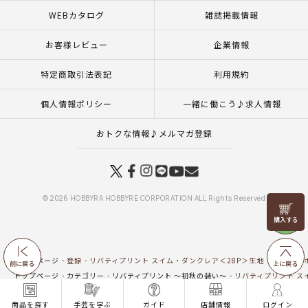
WEBカタログ
雑誌掲載情報
お客様レビュー
企業情報
特定商取引法表記
利用規約
個人情報ポリシー
一緒に働こう♪求人情報
おトクな情報♪メルマガ登録
© 2026 HOBBYRA HOBBYRE CORPORATION ALL Rights Reserved
リリヤン
フェア
トップページ
登録
リバティプリント スイム・ダンクレア＜28P＞生地 （ホビーラホ
前に戻る
上に戻る
トップページ
カテゴリー
リバティプリント ～初秋の装い～
リバティプリント スイ
トップページ
生地
新商品 生地一覧
リバティプリント スイム・ダンクレア＜28P＞
商品を探す
手芸を学ぶ
ガイド
店舗情報
ログイン
トップページ
生地
リバティプリント（ホビーラホビーレオリジナル）
リバティプ