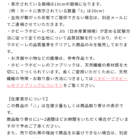
・表示されている価格は10cmの価格になります。
（例：カートに表示されている数量「3」は30cm）
・生地が繋がった状態でご提供できない場合は、別途メールに
てご連絡させていただきます。
・ホビーラホビーレでは、JIS（日本産業規格）が定める試験方
法に従って全ての生地について品質試験を行っており、ホビー
ラホビーレの品質基準をクリアした商品のみを販売しておりま
す。
・お洋服や小物などの画像は、参考作品です。
・ホビーラホビーレのファブリックは、天然繊維の素材感を大
切にしてつくられています。長くご愛用いただくために、天然
繊維の特徴・お取り扱い方法につきましては
＜ホビーラホビー
レのファブリックについて＞
をご覧ください。
【在庫表示について】
この商品の「△」は在庫少量もしくは商品取り寄せの表示で
す。
商品取り寄せに1～2週間ほどお時間をいただく場合がございま
すので予めご了承ください。
また、売り切れ等の理由で商品をお届けできない場合は、別途