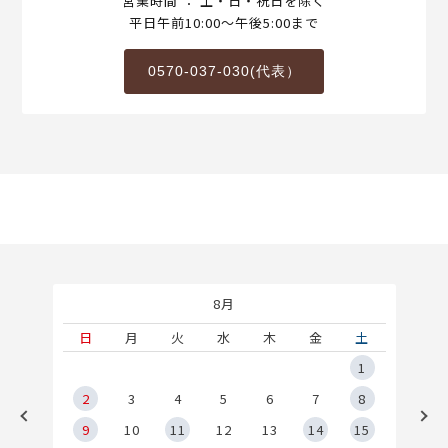
営業時間 ： 土・日・祝日を除く
平日午前10:00～午後5:00まで
0570-037-030(代表）
8月
土
日
月
火
水
木
金
土
5
1
2
2
3
4
5
6
7
8
9
9
10
11
12
13
14
15