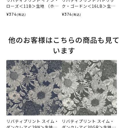
リバティプリント イアン・
リバティプリント パトリッ
ローズ＜11B＞生地 （ホビ
ク・ゴードン＜16LB＞生地
ーラホビーレオリジナル）2
（ホビーラホビーレオリジ
¥374
¥374
(税込)
(税込)
026SS
ナル）2026SS
他のお客様はこちらの商品も見て
います
リバティプリント スイム・
リバティプリント スイム・
ダンクレア＜29N＞生地
ダンクレア＜30GR＞生地