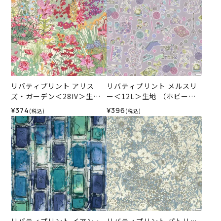
リバティプリント アリス
リバティプリント メルスリ
ズ・ガーデン＜28IV＞生地
ー＜12L＞生地 （ホビーラ
（ホビーラホビーレオリジ
ホビーレオリジナル）2026
¥374
¥396
(税込)
(税込)
ナル）2025AW
SS