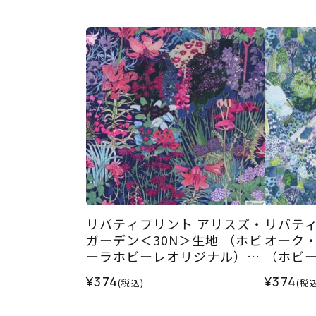
リバティプリント アリスズ・
リバティ
ガーデン＜30N＞生地 （ホビ
オーク・
ーラホビーレオリジナル）20
（ホビ
25AW
ル）202
¥374
¥374
(税込)
(税込