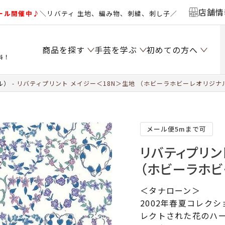
店舗情
ール開催中♪
＼リバティ 生地、編み物、刺繍、刺し子／
商品を探す
手芸を学ぶ
初めての方へ
料！
ル）
リバティプリント メイジー＜18N＞生地 （ホビーラホビーレオリジナル）
メール便5mまで可
リバティプリン
（ホビーラホビ
＜タナローン＞
2002年春夏コレク
レクトされた花のハ