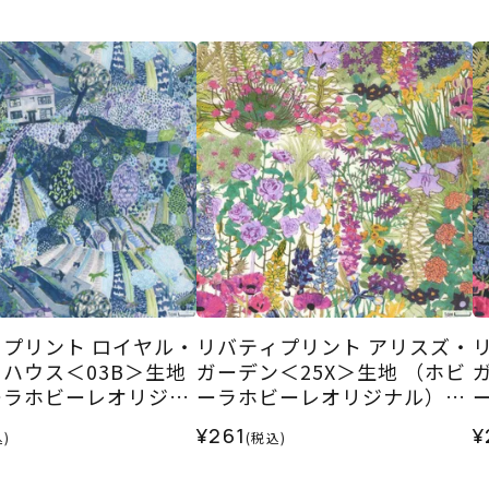
プリント ロイヤル・
リバティプリント アリスズ・
ハウス＜03B＞生地
ガーデン＜25X＞生地 （ホビ
ーラホビーレオリジナ
ーラホビーレオリジナル）20
6SS
25SS
2
¥261
¥
)
(税込)