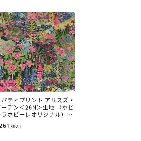
リバティプリント アリスズ・
ガーデン＜26N＞生地 （ホビ
ーラホビーレオリジナル）20
5SS
261
(税込)