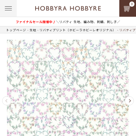
0
ファイナルセール開催中♪
＼リバティ 生地、編み物、刺繍、刺し子／
トップページ
生地
リバティプリント（ホビーラホビーレオリジナル）
リバティプ