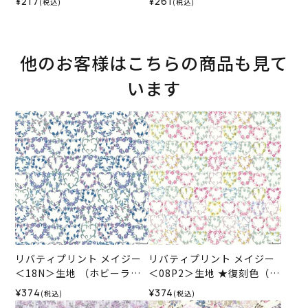
¥217
¥261
(税込)
(税込)
5SS
他のお客様はこちらの商品も見て
います
リバティプリント メイジー
リバティプリント メイジー
＜18N＞生地 （ホビーラホ
＜08P2＞生地 ★復刻色（ホ
ビーレオリジナル）2026ES
ビーラホビーレオリジナ
¥374
¥374
(税込)
(税込)
ル）2026ES