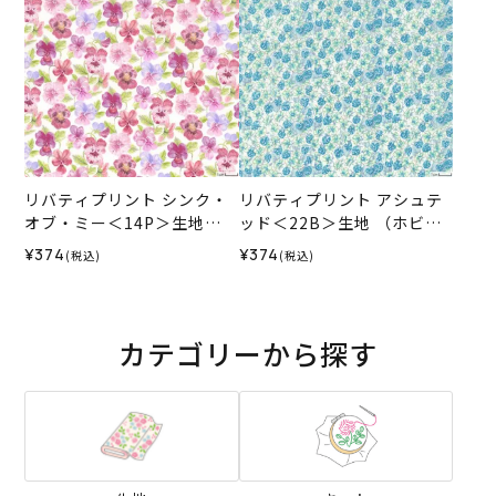
リバティプリント シンク・
リバティプリント アシュテ
オブ・ミー＜14P＞生地
ッド＜22B＞生地 （ホビー
（ホビーラホビーレオリジ
ラホビーレオリジナル）202
¥374
¥374
(税込)
(税込)
ナル）2025ES
6SS
カテゴリーから探す