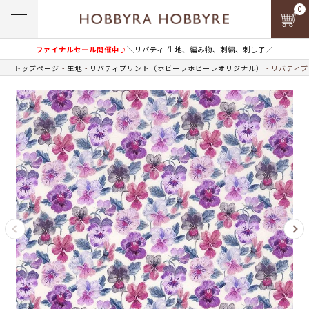
0
ファイナルセール開催中♪
＼リバティ 生地、編み物、刺繍、刺し子／
トップページ
生地
リバティプリント（ホビーラホビーレオリジナル）
リバティプ