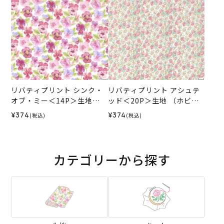
リバティプリント シンク・
リバティプリント アシュテ
オブ・ミー＜14P＞生地
ッド＜20P＞生地 （ホビー
（ホビーラホビーレオリジ
ラホビーレオリジナル）202
¥374
¥374
(税込)
(税込)
ナル）2025ES
6SS
カテゴリーから探す