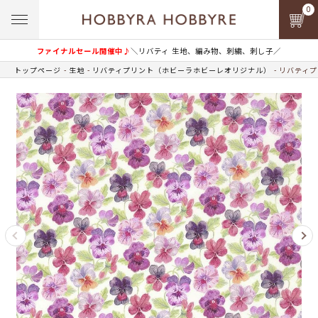
0
ファイナルセール開催中♪
＼リバティ 生地、編み物、刺繍、刺し子／
トップページ
生地
リバティプリント（ホビーラホビーレオリジナル）
リバティプ