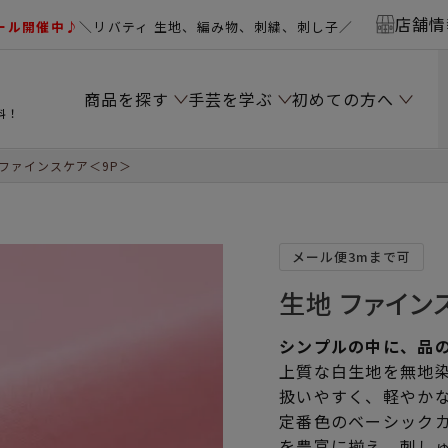
店舗情
ール開催中♪
＼リバティ 生地、編み物、刺繍、刺し子／
商品を探す
手芸を学ぶ
初めての方へ
料！
ファインスケア＜9P＞
メール便3mまで可
生地 ファイン
シンプルの中に、品
上質な白生地を無地染
扱いやすく、軽やか
定番色のベーシック
を豊富に揃え、刺し