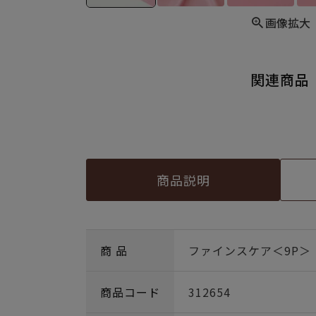
画像拡大
関連商品
商品説明
商 品
ファインスケア＜9P＞
商品コード
312654