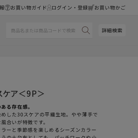
報
お買い物ガイド
ログイン・登録
お買い物かご
詳細検索
スケア＜9P＞
のある存在感。
めした30スケアの平織生地。やや薄手で
な風合いが特徴です。
カラーと季節感を楽しめるシーズンカラー
ゅうの土台布としても、パッチワークや小