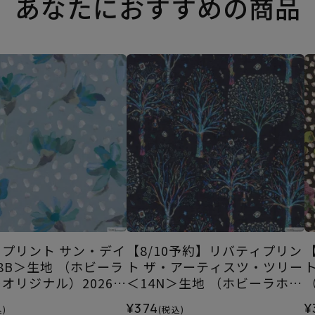
あなたにおすすめの商品
プリント サン・デイ
【8/10予約】リバティプリン
8B＞生地 （ホビーラ
ト ザ・アーティスツ・ツリー
オリジナル）2026S
＜14N＞生地 （ホビーラホビ
ーレオリジナル）2026AW
ル
¥374
¥
)
(税込)