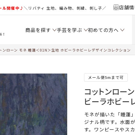
店舗情
ール開催中♪
＼リバティ 生地、編み物、刺繍、刺し子／
商品を探す
手芸を学ぶ
初めての方へ
料！
トンローン モネ 睡蓮＜01N＞生地 ホビーラホビーレデザインコレクション
メール便5mまで可
コットンローン
ビーラホビー
モネが描いた「睡蓮
ジナル柄です。水面
す。ワンピースやス