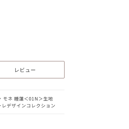
レビュー
 モネ 睡蓮＜01N＞生地
ーレデザインコレクション