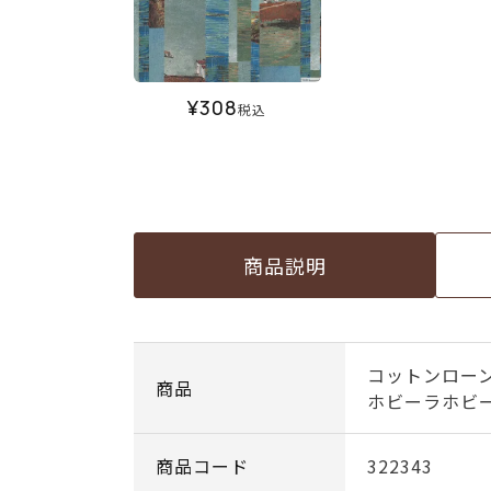
¥
308
税込
商品説明
コットンローン
商品
ホビーラホビ
商品コード
322343