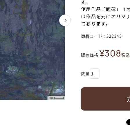
す。
使用作品「睡蓮」（
は作品を元にオリジ
ております。
商品コード
322343
¥
308
販売価格
税込