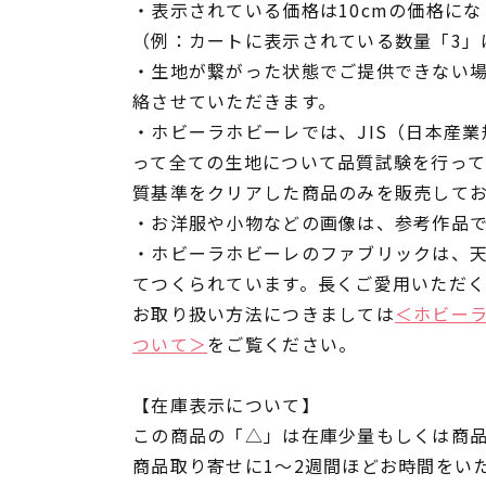
・表示されている価格は10cmの価格にな
（例：カートに表示されている数量「3」は
・生地が繋がった状態でご提供できない
絡させていただきます。
・ホビーラホビーレでは、JIS（日本産
って全ての生地について品質試験を行っ
質基準をクリアした商品のみを販売して
・お洋服や小物などの画像は、参考作品
・ホビーラホビーレのファブリックは、
てつくられています。長くご愛用いただ
お取り扱い方法につきましては
＜ホビー
ついて＞
をご覧ください。
【在庫表示について】
この商品の「△」は在庫少量もしくは商
商品取り寄せに1～2週間ほどお時間をい