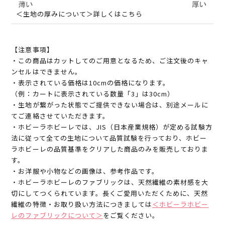
＜生地の厚みについて＞詳しくはこちら
【注意事項】
・この商品はカットしてのご用意となるため、ご注文後のキャ
ンセルはできません。
・表示されている価格は10cmの価格になります。
（例：カートに表示されている数量「3」は30cm）
・生地が繋がった状態でご提供できない場合は、別途メールに
てご連絡させていただきます。
・ホビーラホビーレでは、JIS（日本産業規格）が定める試験方
法に従って全ての生地について品質試験を行っており、ホビー
ラホビーレの品質基準をクリアした商品のみを販売しておりま
す。
・お洋服や小物などの画像は、参考作品です。
・ホビーラホビーレのファブリックは、天然繊維の素材感を大
切にしてつくられています。長くご愛用いただくために、天然
繊維の特徴・お取り扱い方法につきましては
＜ホビーラホビー
レのファブリックについて＞
をご覧ください。