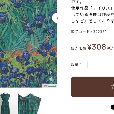
です。
使用作品「アイリス
している画像は作品
しなど）をしており
商品コード
322339
¥
308
販売価格
税込