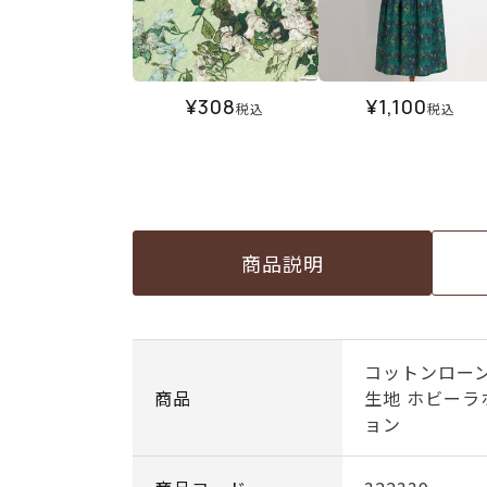
¥
308
¥
1,100
税込
税込
商品説明
コットンローン
商品
生地 ホビー
ョン