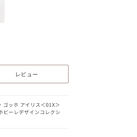
レビュー
 ゴッホ アイリス＜01X＞
ラホビーレデザインコレクシ