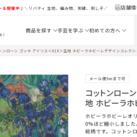
店舗情
ール開催中♪
＼リバティ 生地、編み物、刺繍、刺し子／
商品を探す
手芸を学ぶ
初めての方へ
料！
トンローン ゴッホ アイリス＜01X＞生地 ホビーラホビーレデザインコレクシ
メール便5mまで可
コットンローン
地 ホビーラホ
ホビーラホビーレオリ
0%ほど縮小しまし
総柄です。コットン