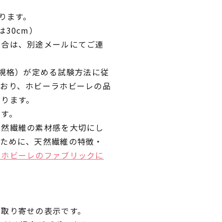
ります。
30cm）
場合は、別途メールにてご連
業規格）が定める試験方法に従
ており、ホビーラホビーレの品
おります。
です。
天然繊維の素材感を大切にし
くために、天然繊維の特徴・
ラホビーレのファブリックに
品取り寄せの表示です。