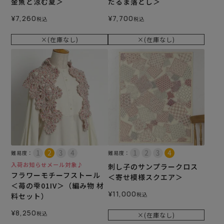
金魚と涼む夏＞
だるま落とし＞
¥
7,260
¥
7,700
税込
税込
×(在庫なし)
×(在庫なし)
難易度：
難易度：
入荷お知らせメール対象♪
刺し子のサンプラークロス
フラワーモチーフストール
＜寄せ模様スクエア＞
＜苺の雫01IV＞（編み物 材
¥
11,000
税込
料セット）
¥
8,250
税込
×(在庫なし)