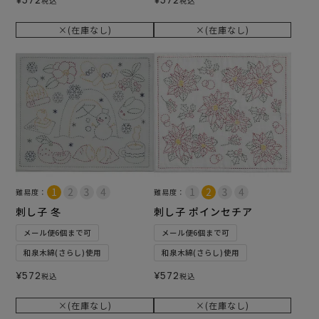
税込
税込
×(在庫なし)
×(在庫なし)
難易度：
難易度：
刺し子 冬
刺し子 ポインセチア
メール便6個まで可
メール便6個まで可
和泉木綿(さらし)使用
和泉木綿(さらし)使用
¥
572
¥
572
税込
税込
×(在庫なし)
×(在庫なし)