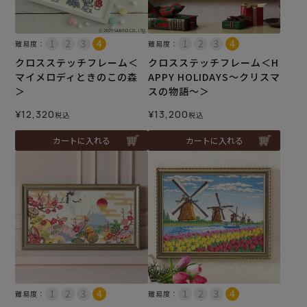
難易度：
難易度：
クロスステッチフレーム＜
クロスステッチフレーム＜H
マイメロディときのこの森
APPY HOLIDAYS～クリスマ
＞
スの物語～＞
¥
12,320
¥
13,200
税込
税込
カートに入れる
カートに入れる
難易度：
難易度：