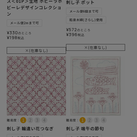
ス＜01P＞生地 ホビーラホ
刺し子 ポット
ビーレデザインコレクショ
メール便6個まで可
ン
和泉木綿(さらし)使用
メール便2mまで可
¥
572
のところ
¥
330
のところ
¥
396
税込
¥
198
税込
×(在庫なし)
×(在庫なし)
難易度：
難易度：
刺し子 輪違い花つなぎ
刺し子 端午の節句