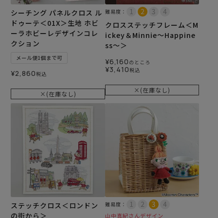
シーチング パネルクロス ル
難易度：
ドゥーテ＜01X＞生地 ホビ
クロスステッチフレーム＜M
ーラホビーレデザインコレ
ickey＆Minnie～Happine
クション
ss～＞
メール便1個まで可
¥
6,160
のところ
¥
3,410
税込
¥
2,860
税込
×(在庫なし)
×(在庫なし)
ステッチクロス＜ロンドン
難易度：
の街から＞
山中真紀さんデザイン