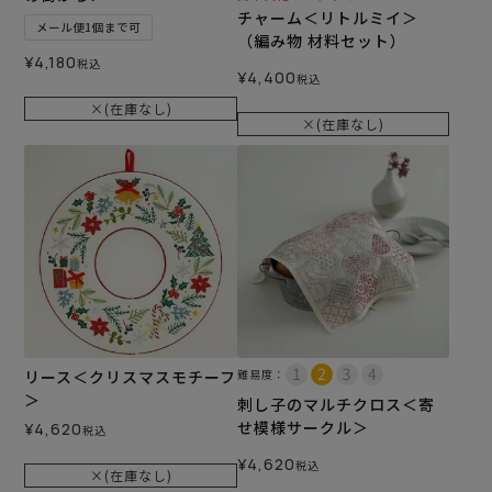
チャーム＜リトルミイ＞
メール便1個まで可
（編み物 材料セット）
¥
4,180
税込
¥
4,400
税込
×(在庫なし)
×(在庫なし)
リース＜クリスマスモチーフ
難易度：
＞
刺し子のマルチクロス＜寄
せ模様サークル＞
¥
4,620
税込
¥
4,620
税込
×(在庫なし)