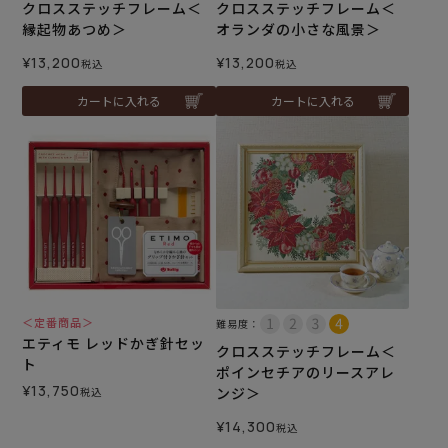
クロスステッチフレーム＜
クロスステッチフレーム＜
縁起物あつめ＞
オランダの小さな風景＞
¥
13,200
¥
13,200
税込
税込
カートに入れる
カートに入れる
＜定番商品＞
難易度：
エティモ レッドかぎ針セッ
クロスステッチフレーム＜
ト
ポインセチアのリースアレ
¥
13,750
ンジ＞
税込
¥
14,300
税込