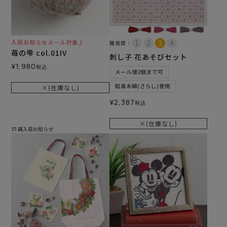
入荷お知らせメール対象♪
難易度：
苺の雫 col.01IV
刺し子 花あそびセット
¥
1,980
税込
メール便2個まで可
和泉木綿(さらし)使用
×(在庫なし)
¥
2,387
税込
×(在庫なし)
再入荷お知らせ