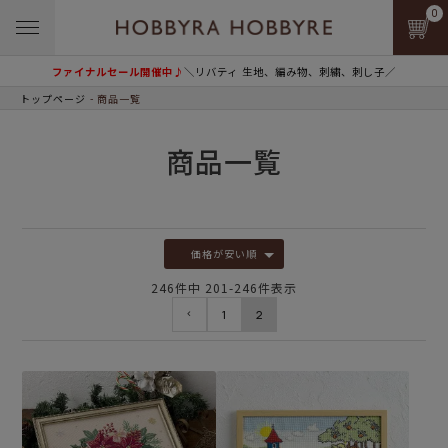
0
ファイナルセール開催中♪
＼リバティ 生地、編み物、刺繍、刺し子／
トップページ
商品一覧
商品一覧
価格が安い順
246
件中
201
-
246
件表示
1
2