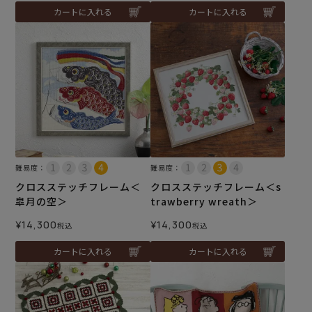
カートに入れる
カートに入れる
難易度：
難易度：
クロスステッチフレーム＜
クロスステッチフレーム＜s
皐月の空＞
trawberry wreath＞
¥
14,300
¥
14,300
税込
税込
カートに入れる
カートに入れる