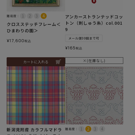
難易度：
アンカーストランテッドコッ
トン（刺しゅう糸）col.001
クロスステッチフレーム＜
9
ひまわりの園＞
メール便30個まで可
¥
17,600
税込
¥
165
税込
×(在庫なし)
カートに入れる
新潟見附産 カラフルマドラ
難易度：