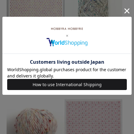
難易度：
咲霞（さきがすみ） col.03
WH
刺し子 花亀甲
¥
1,540
税込
メール便6個まで可
和泉木綿(さらし)使用
×(在庫なし)
¥
572
税込
×(在庫なし)