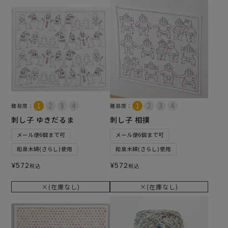
難易度：
難易度：
刺し子 ゆきだるま
刺し子 相撲
メール便6個まで可
メール便6個まで可
和泉木綿(さらし)使用
和泉木綿(さらし)使用
¥
572
¥
572
税込
税込
×(在庫なし)
×(在庫なし)