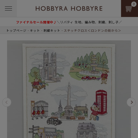
0
ファイナルセール開催中♪
＼リバティ 生地、編み物、刺繍、刺し子／
トップページ
キット
刺繍キット
ステッチクロス＜ロンドンの街から＞