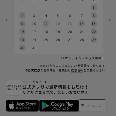
5
1
2
2
3
4
5
6
7
8
9
9
10
11
12
13
14
15
6
16
17
18
19
20
21
22
23
24
25
26
27
28
29
30
31
オンラインショップ休業日
※Webからのご注文は、24時間承っております
※各実店舗の営業時間・休業日は
店舗情報
をご覧ください
ホビーラホビーレ
公式アプリで最新情報をお届け！
サクサク見られて、楽しいお買い物♪
詳しくはこちら