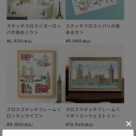
ステッチクロス＜ヨーロッ
ステッチクロス＜パリの街
パの街めぐり＞
あるき＞
¥4,620
¥5,060
(税込)
(税込)
クロスステッチフレーム＜
クロスステッチフレーム＜
ロンドンライフ＞
イギリス～ウェストミンス
ター宮殿～＞
¥9,900
¥10,340
(税込)
(税込)