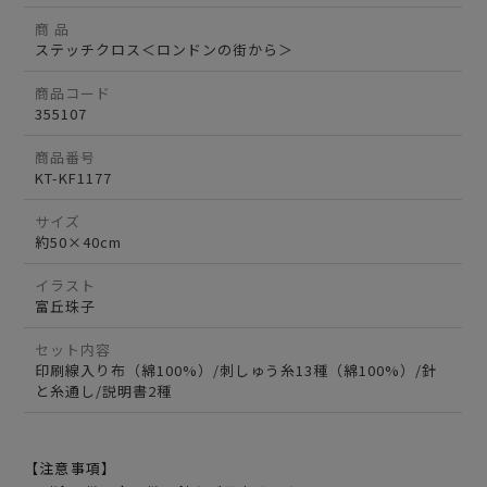
商 品
ステッチクロス＜ロンドンの街から＞
商品コード
355107
商品番号
KT-KF1177
サイズ
約50×40cm
イラスト
富丘珠子
セット内容
印刷線入り布（綿100%）/刺しゅう糸13種（綿100%）/針
と糸通し/説明書2種
【注意事項】