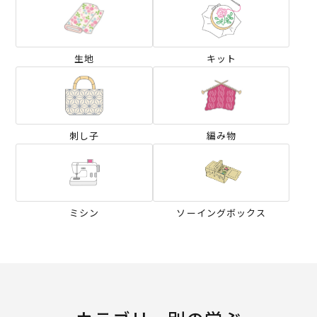
生地
キット
刺し子
編み物
ミシン
ソーイングボックス