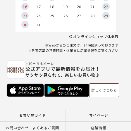
6
16
17
18
19
20
21
22
23
24
25
26
27
28
29
30
31
オンラインショップ休業日
※Webからのご注文は、24時間承っております
※各実店舗の営業時間・休業日は
店舗情報
をご覧ください
ホビーラホビーレ
公式アプリで最新情報をお届け！
サクサク見られて、楽しいお買い物♪
詳しくはこちら
お買い物ガイド
マイページ
お問い合わせ - よくあるご質問
店舗情報