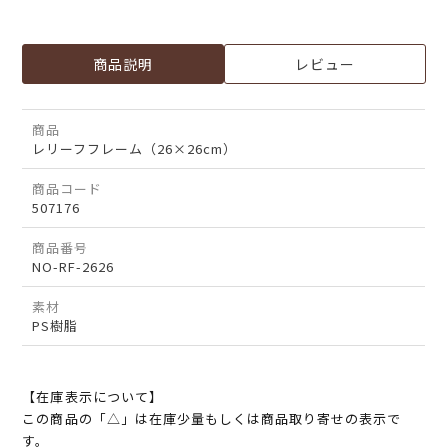
商品説明
レビュー
商品
レリーフフレーム（26×26cm）
商品コード
507176
商品番号
NO-RF-2626
素材
PS樹脂
【在庫表示について】
この商品の「△」は在庫少量もしくは商品取り寄せの表示で
す。