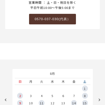
営業時間 ： 土・日・祝日を除く
平日午前10:00～午後5:00まで
0570-037-030(代表）
8月
土
日
月
火
水
木
金
土
5
1
2
2
3
4
5
6
7
8
9
9
10
11
12
13
14
15