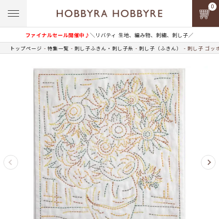
0
ファイナルセール開催中♪
＼リバティ 生地、編み物、刺繍、刺し子／
トップページ
特集一覧
刺し子ふきん・刺し子糸
刺し子（ふきん）
刺し子 ゴッ