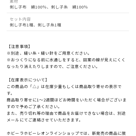
素材
刺し子布 綿100％、刺し子糸 綿100％
セット内容
刺し子布1種、刺し子糸1種
【注意事項】
※別途、縫い糸・縫い針をご用意ください。
※おつくりになる前に水通しをすると、図案の線が見えにくく
なったり消えたりしますので、ご注意ください。
【在庫表示について】
この商品の「△」は在庫少量もしくは商品取り寄せの表示で
す。
商品取り寄せに1～2週間ほどお時間をいただく場合がございま
すので予めご了承ください。
また、売り切れ等の理由で商品をお届けできない場合は、別途
メールにてご連絡させていただきます。
ホビーラホビーレオンラインショップでは、新発売の商品に限