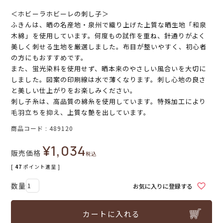
＜ホビーラホビーレの刺し子＞
ふきんは、晒の名産地・泉州で織り上げた上質な晒生地「和泉
木綿」を使用しています。何度もの試作を重ね、針通りがよく
美しく刺せる生地を厳選しました。布目が整いやすく、初心者
の方にもおすすめです。
また、蛍光染料を使用せず、晒本来のやさしい風合いを大切に
しました。図案の印刷線は水で薄くなります。刺し心地の良さ
と美しい仕上がりをお楽しみください。
刺し子糸は、高品質の綿糸を使用しています。特殊加工により
毛羽立ちを抑え、上質な艶を出しています。
商品コード
489120
¥
1,034
販売価格
税込
[
47
ポイント進呈 ]
お気に入りに登録する
カートに入れる