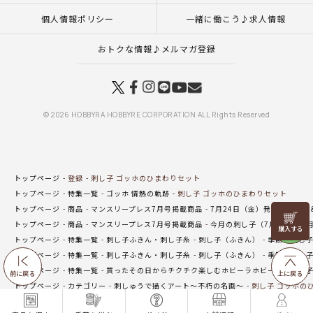
個人情報ポリシー
一緒に働こう♪求人情報
おトクな情報♪メルマガ登録
© 2026 HOBBYRA HOBBYRE CORPORATION ALL Rights Reserved
トップページ
登録
刺し子 ゴッホのひまわりセット
トップページ
特集一覧
ゴッホ 情熱の軌跡
刺し子 ゴッホのひまわりセット
トップページ
商品
マンスリープレス7月号掲載商品
7月24日（金）発売の新商品
リリヤン
トップページ
商品
マンスリープレス7月号掲載商品
今月の刺し子（7月25日・8
フェア
トップページ
特集一覧
刺し子ふきん・刺し子糸
刺し子（ふきん）
季節の刺し
トップページ
特集一覧
刺し子ふきん・刺し子糸
刺し子（ふきん）
季節の刺し
トップページ
特集一覧
買ったその日からチクチク楽しむホビーラホビーレの刺し
前に戻る
上に戻る
トップページ
カテゴリー
刺しゅうで描くアート～不朽の名画～
刺し子 ゴッホの
トップページ
特集一覧
今月の刺し子（4月20日・5月10日発売）
刺し子 ゴッホ