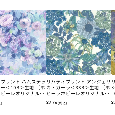
プリント ハムステッ
リバティプリント アンジェリ
ー＜10B＞生地 （ホ
カ・ガーラ＜33B＞生地 （ホ
ホビーレオリジナル）
ビーラホビーレオリジナル）
2026SS
ル
¥374
¥
)
(税込)