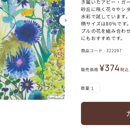
き届いたアビー・ガ
砂丘に咲く花々やシ
水彩で試しています
柄サイズは80％です
プルの花を組み合わ
にもおすすめです。
商品コード
322297
¥
374
販売価格
税込