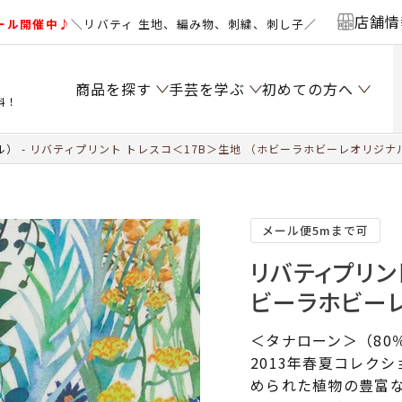
店舗情
ール開催中♪
＼リバティ 生地、編み物、刺繍、刺し子／
商品を探す
手芸を学ぶ
初めての方へ
料！
ル）
リバティプリント トレスコ＜17B＞生地 （ホビーラホビーレオリジナル）
メール便5mまで可
リバティプリン
ビーラホビーレ
＜タナローン＞（80
2013年春夏コレク
められた植物の豊富