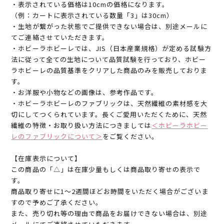
・表示されている価格は10cmの価格になります。
（例：カートに表示されている数量「3」は30cm）
・生地が繋がった状態でご提供できない場合は、別途メールに
てご連絡させていただきます。
・ホビーラホビーレでは、JIS（日本産業規格）が定める試験方
法に従って全ての生地について品質試験を行っており、ホビー
ラホビーレの品質基準をクリアした商品のみを販売しておりま
す。
・お洋服や小物などの画像は、参考作品です。
・ホビーラホビーレのファブリックは、天然繊維の素材感を大
切にしてつくられています。長くご愛用いただくために、天然
繊維の特徴・お取り扱い方法につきましては
＜ホビーラホビー
レのファブリックについて＞
をご覧ください。
【在庫表示について】
この商品の「△」は在庫少量もしくは商品取り寄せの表示で
す。
商品取り寄せに1～2週間ほどお時間をいただく場合がございま
すので予めご了承ください。
また、売り切れ等の理由で商品をお届けできない場合は、別途