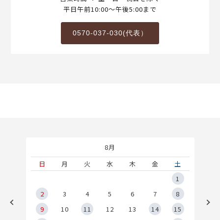
平日午前10:00～午後5:00まで
0570-037-030(代表）
8月
土
日
月
火
水
木
金
土
5
1
2
2
3
4
5
6
7
8
9
9
10
11
12
13
14
15