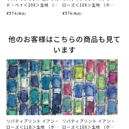
ド・ベイ＜20X＞生地 （ホ
ローズ＜10X＞生地 （ホビ
ビーラホビーレオリジナ
ーラホビーレオリジナル）2
¥374
¥374
(税込)
(税込)
ル）2026SS
026SS
他のお客様はこちらの商品も見て
います
リバティプリント イアン・
リバティプリント イアン・
ローズ＜11B＞生地 （ホビ
ローズ＜10X＞生地 （ホビ