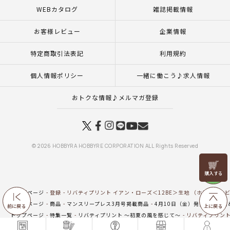
WEBカタログ
雑誌掲載情報
お客様レビュー
企業情報
特定商取引法表記
利用規約
個人情報ポリシー
一緒に働こう♪求人情報
おトクな情報♪メルマガ登録
© 2026 HOBBYRA HOBBYRE CORPORATION ALL Rights Reserved
リリヤン
フェア
トップページ
登録
リバティプリント イアン・ローズ＜12BE＞生地 （ホビーラホビ
トップページ
商品
マンスリープレス3月号掲載商品
4月10日（金）発売の新商品
前に戻る
上に戻る
トップページ
特集一覧
リバティプリント ～初夏の風を感じて～
リバティプリント
トップページ
生地
新商品 生地一覧
リバティプリント イアン・ローズ＜12BE＞生