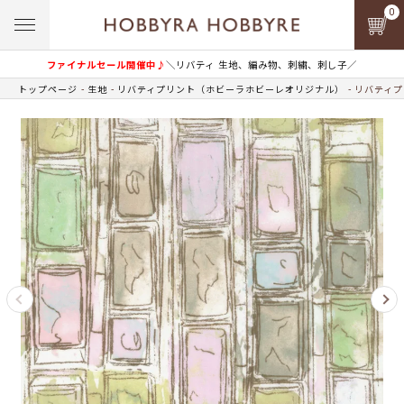
0
ファイナルセール開催中♪
＼リバティ 生地、編み物、刺繍、刺し子／
トップページ
生地
リバティプリント（ホビーラホビーレオリジナル）
リバティプ