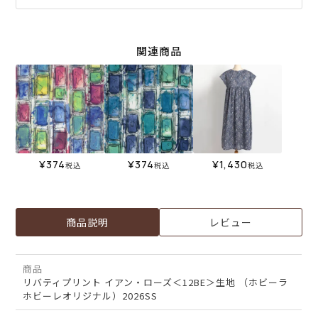
関連商品
¥
374
¥
374
¥
1,430
税込
税込
税込
商品説明
レビュー
商品
リバティプリント イアン・ローズ＜12BE＞生地 （ホビーラ
ホビーレオリジナル）2026SS