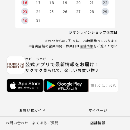
6
16
17
18
19
20
21
22
23
24
25
26
27
28
29
30
31
オンラインショップ休業日
※Webからのご注文は、24時間承っております
※各実店舗の営業時間・休業日は
店舗情報
をご覧ください
ホビーラホビーレ
公式アプリで最新情報をお届け！
サクサク見られて、楽しいお買い物♪
詳しくはこちら
お買い物ガイド
マイページ
お問い合わせ - よくあるご質問
店舗情報