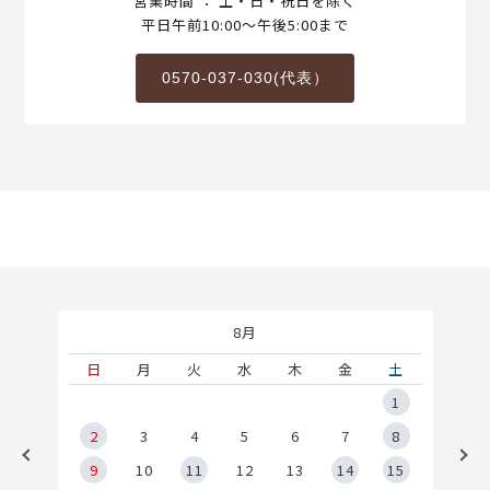
営業時間 ： 土・日・祝日を除く
平日午前10:00～午後5:00まで
0570-037-030(代表）
8月
土
日
月
火
水
木
金
土
5
1
2
2
3
4
5
6
7
8
9
9
10
11
12
13
14
15