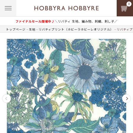
0
ファイナルセール開催中♪
＼リバティ 生地、編み物、刺繍、刺し子／
トップページ
生地
リバティプリント（ホビーラホビーレオリジナル）
リバティプ