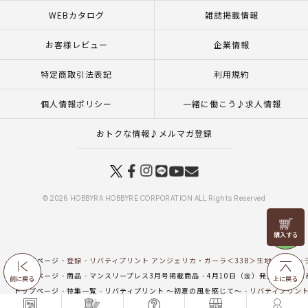
WEBカタログ
雑誌掲載情報
お客様レビュー
企業情報
特定商取引法表記
利用規約
個人情報ポリシー
一緒に働こう♪求人情報
おトクな情報♪メルマガ登録
© 2026 HOBBYRA HOBBYRE CORPORATION ALL Rights Reserved
リリヤン
フェア
トップページ
登録
リバティプリント アンジェリカ・ガーラ＜33B＞生地 （ホビーラ
トップページ
商品
マンスリープレス3月号掲載商品
4月10日（金）発売の新商品
前に戻る
上に戻る
トップページ
特集一覧
リバティプリント ～初夏の風を感じて～
リバティプリント
トップページ
生地
新商品 生地一覧
リバティプリント アンジェリカ・ガーラ＜33B