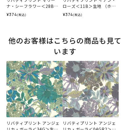
リバティプリント マリー
リバティプリント イアン・
ナ・シーフラワー＜28B＞
ローズ＜11B＞生地 （ホビ
生地 （ホビーラホビーレオ
ーラホビーレオリジナル）2
¥374
¥374
(税込)
(税込)
リジナル）2026SS
026SS
他のお客様はこちらの商品も見て
います
リバティプリント アンジェ
リバティプリント アンジェ
リカ・ガーラ＜34G＞生地
リカ・ガーラ＜04GR2＞生