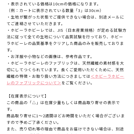
・表示されている価格は10cmの価格になります。
（例：カートに表示されている数量「3」は30cm）
・生地が繋がった状態でご提供できない場合は、別途メールに
てご連絡させていただきます。
・ホビーラホビーレでは、JIS（日本産業規格）が定める試験方
法に従って全ての生地について品質試験を行っており、ホビー
ラホビーレの品質基準をクリアした商品のみを販売しておりま
す。
・お洋服や小物などの画像は、参考作品です。
・ホビーラホビーレのファブリックは、天然繊維の素材感を大
切にしてつくられています。長くご愛用いただくために、天然
繊維の特徴・お取り扱い方法につきましては
＜ホビーラホビー
レのファブリックについて＞
をご覧ください。
【在庫表示について】
この商品の「△」は在庫少量もしくは商品取り寄せの表示で
す。
商品取り寄せに1～2週間ほどお時間をいただく場合がございま
すので予めご了承ください。
また、売り切れ等の理由で商品をお届けできない場合は、別途