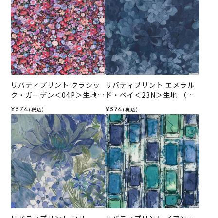
リバティプリント クラシッ
リバティプリント エメラル
ク・ガーデン＜04P＞生地
ド・ベイ＜23N＞生地 （ホ
（ホビーラホビーレオリジ
ビーラホビーレオリジナ
¥374
¥374
(税込)
(税込)
ナル）2026SS
ル）2026SS