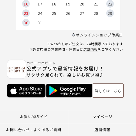
6
16
17
18
19
20
21
22
23
24
25
26
27
28
29
30
31
オンラインショップ休業日
※Webからのご注文は、24時間承っております
※各実店舗の営業時間・休業日は
店舗情報
をご覧ください
ホビーラホビーレ
公式アプリで最新情報をお届け！
サクサク見られて、楽しいお買い物♪
詳しくはこちら
お買い物ガイド
マイページ
お問い合わせ - よくあるご質問
店舗情報