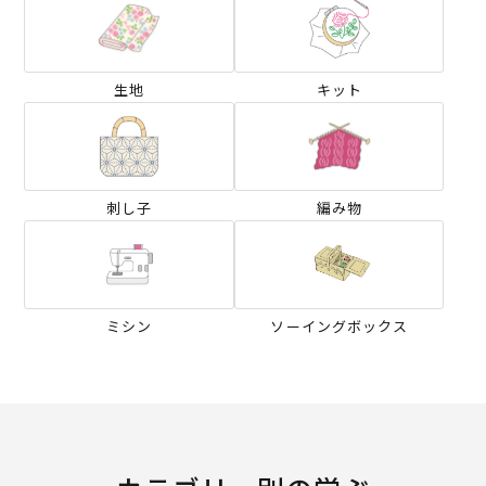
生地
キット
刺し子
編み物
ミシン
ソーイングボックス