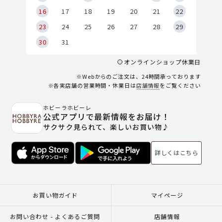
6
16
17
18
19
20
21
22
23
24
25
26
27
28
29
30
31
オンラインショップ休業日
※Webからのご注文は、24時間承っております
※各実店舗の営業時間・休業日は
店舗情報
をご覧ください
ホビーラホビーレ
公式アプリで最新情報をお届け！
サクサク見られて、楽しいお買い物♪
詳しくはこちら
お買い物ガイド
マイページ
お問い合わせ - よくあるご質問
店舗情報