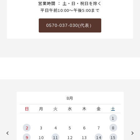
営業時間 ： 土・日・祝日を除く
平日午前10:00～午後5:00まで
0570-037-030(代表）
8月
土
日
月
火
水
木
金
土
5
1
2
2
3
4
5
6
7
8
9
9
10
11
12
13
14
15