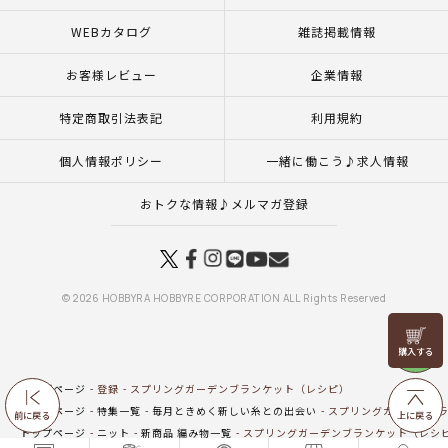
WEBカタログ
雑誌掲載情報
お客様レビュー
企業情報
特定商取引法表記
利用規約
個人情報ポリシー
一緒に働こう♪求人情報
おトクな情報♪メルマガ登録
© 2026 HOBBYRA HOBBYRE CORPORATION ALL Rights Reserved
リリヤン
フェア
トップページ
登録
スプリングガーデンブランケット（レシピ）
トップページ
特集一覧
毎月ときめく新しい糸との出会い
スプリングガーデンブラ
前に戻る
上に戻る
トップページ
ニット
新商品 編み物一覧
スプリングガーデンブランケット（レシ