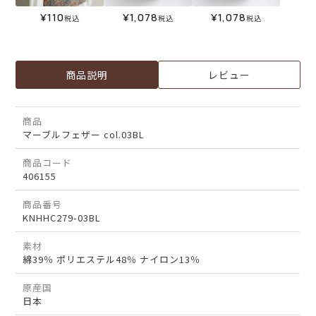
¥
110
¥
1,078
¥
1,078
税込
税込
税込
商品説明
レビュー
商品
マーブルフェザー col.03BL
商品コード
406155
商品番号
KNHHC279-03BL
素材
綿39％ ポリエステル48％ ナイロン13％
原産国
日本