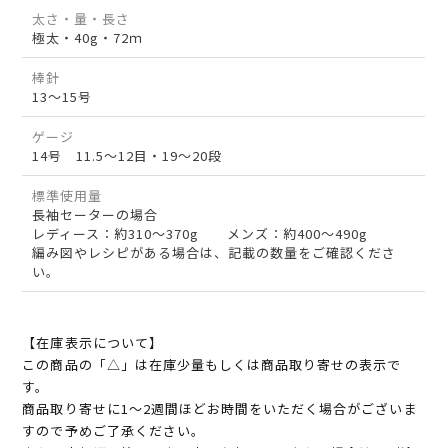
太さ・量・長さ
極太・40g・72ｍ
棒針
13～15号
ゲージ
14号 11.5～12目・19～20段
標準使用量
長袖セーターの場合
レディース：約310～370g メンズ：約400～490g
編み図やレシピがある場合は、記載の数量をご確認くださ
い。
【在庫表示について】
この商品の「△」は在庫少量もしくは商品取り寄せの表示で
す。
商品取り寄せに1～2週間ほどお時間をいただく場合がございま
すので予めご了承ください。