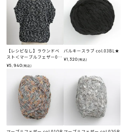
【レシピなし】ラウンドベ
バルキースラブ col.03BL★
スト＜マーブルフェザー03
¥1,320
(税込)
BL＞（編み物 材料セット）
¥5,940
(税込)
マーブルフェザー col.01OR
マーブルフェザー col.02GR