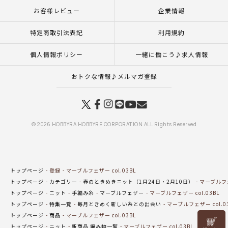
お客様レビュー
企業情報
特定商取引法表記
利用規約
個人情報ポリシー
一緒に働こう♪求人情報
おトクな情報♪メルマガ登録
© 2026 HOBBYRA HOBBYRE CORPORATION ALL Rights Reserved
トップページ
登録
マーブルフェザー col.03BL
トップページ
カテゴリー
春のときめきニット（1月24日・2月10日）
マーブルフェザ
トップページ
ニット
手編み糸
マーブルフェザー
マーブルフェザー col.03BL
トップページ
特集一覧
毎月ときめく新しい糸との出会い
マーブルフェザー col.0
トップページ
商品
マーブルフェザー col.03BL
リリヤン
トップページ
ニット
新商品 編み物一覧
マーブルフェザー col.03BL