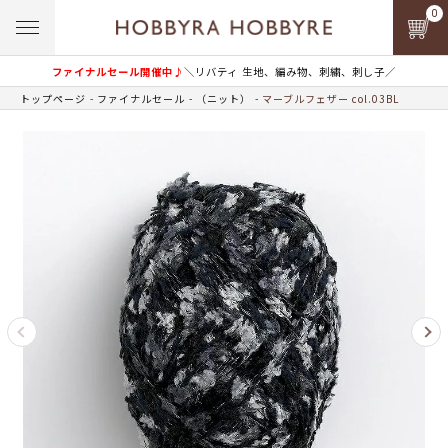
0
ファイナルセール開催中♪
＼リバティ 生地、編み物、刺繍、刺し子／
トップページ
ファイナルセール
（ニット）
マーブルフェザー col.03BL