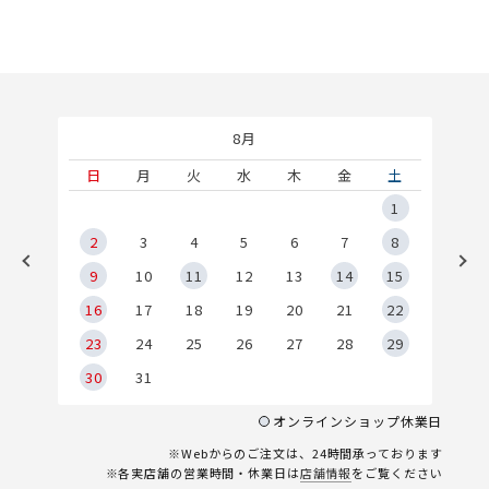
8月
土
日
月
火
水
木
金
土
5
1
2
2
3
4
5
6
7
8
9
9
10
11
12
13
14
15
6
16
17
18
19
20
21
22
23
24
25
26
27
28
29
30
31
オンラインショップ休業日
※Webからのご注文は、24時間承っております
※各実店舗の営業時間・休業日は
店舗情報
をご覧ください