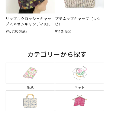
リップルクロッシェキャッ
プチネップキャップ（レシ
プ＜ネオンキャンディ02L＞
ピ）
（編み物 材料セット）
¥4,730
¥110
(税込)
(税込)
カテゴリーから探す
生地
キット