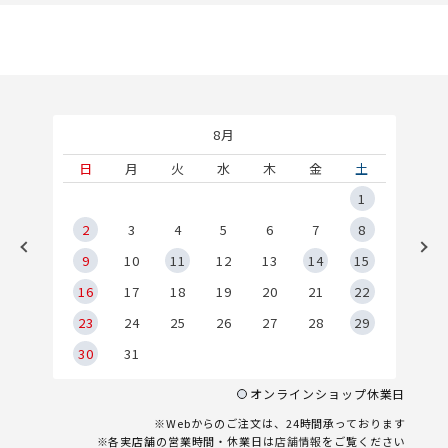
8月
土
日
月
火
水
木
金
土
5
1
2
2
3
4
5
6
7
8
9
9
10
11
12
13
14
15
6
16
17
18
19
20
21
22
23
24
25
26
27
28
29
30
31
オンラインショップ休業日
※Webからのご注文は、24時間承っております
※各実店舗の営業時間・休業日は
店舗情報
をご覧ください