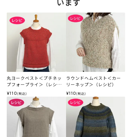
います
丸ヨークベスト＜プチネッ
ラウンドヘムベスト＜カー
プフォープライ＞（レシ
リーネップ＞（レシピ）
ピ）
¥110
¥110
(税込)
(税込)