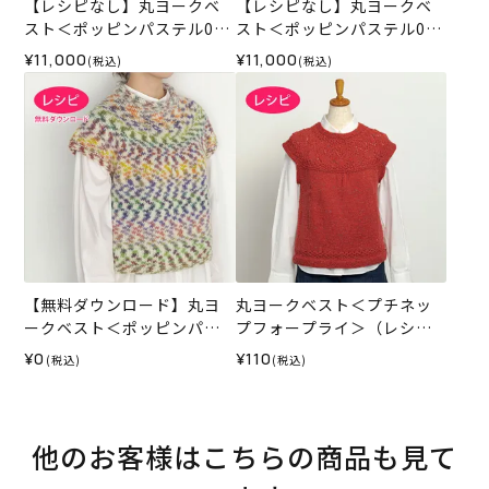
【レシピなし】丸ヨークベ
【レシピなし】丸ヨークベ
スト＜ポッピンパステル01I
スト＜ポッピンパステル02
V＞（編み物 材料セット）
BL＞（編み物 材料セット）
¥11,000
¥11,000
(税込)
(税込)
【無料ダウンロード】丸ヨ
丸ヨークベスト＜プチネッ
ークベスト＜ポッピンパス
プフォープライ＞（レシ
テル＞（レシピ）
ピ）
¥0
¥110
(税込)
(税込)
他のお客様はこちらの商品も見て