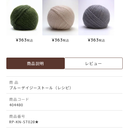
¥
363
¥
363
¥
363
税込
税込
税込
商品説明
レビュー
商 品
ブルーデイジーストール（レシピ）
商品コード
404480
商品番号
RP-KN-ST028★