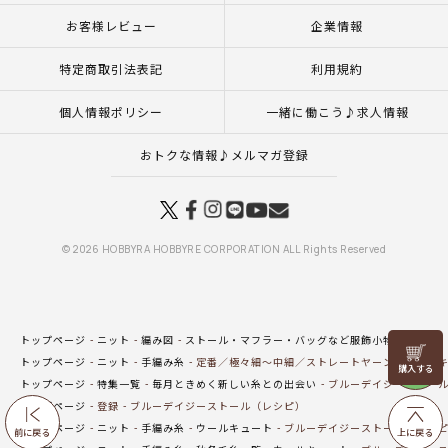
お客様レビュー
企業情報
特定商取引法表記
利用規約
個人情報ポリシー
一緒に働こう♪求人情報
おトクな情報♪メルマガ登録
© 2026 HOBBYRA HOBBYRE CORPORATION ALL Rights Reserved
トップページ
ニット
編み図
ストール・マフラー・バッグなど服飾小物（編み図
リリヤン
トップページ
ニット
手編み糸
定番／極々細～中細／ストレートヤーン
ウールキ
フェア
トップページ
特集一覧
毎月ときめく新しい糸との出会い
ブルーデイジーストー
トップページ
登録
ブルーデイジーストール（レシピ）
トップページ
ニット
手編み糸
ウールキュート
ブルーデイジーストール（レシ
前に戻る
上に戻る