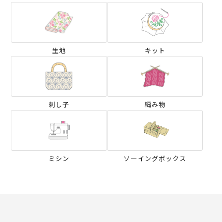
生地
キット
刺し子
編み物
ミシン
ソーイングボックス