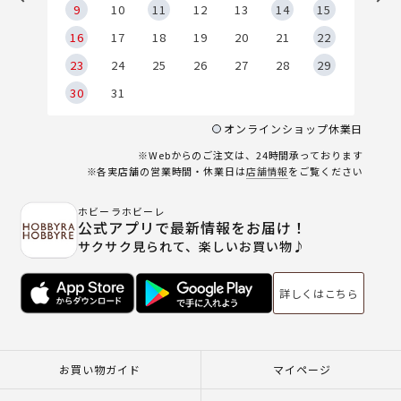
9
9
10
11
12
13
14
15
6
16
17
18
19
20
21
22
23
24
25
26
27
28
29
30
31
オンラインショップ休業日
※Webからのご注文は、24時間承っております
※各実店舗の営業時間・休業日は
店舗情報
をご覧ください
ホビーラホビーレ
公式アプリで最新情報をお届け！
サクサク見られて、楽しいお買い物♪
詳しくはこちら
お買い物ガイド
マイページ