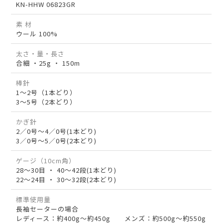
KN-HHW 06823GR
素 材
ウール 100%
太さ・量・長さ
合細 ・25g ・ 150m
棒針
1～2号（1本どり）
3～5号（2本どり）
かぎ針
2／0号～4／0号(1本どり)
3／0号～5／0号(2本どり)
ゲージ（10cm角）
28～30目 ・ 40～42段(1本どり)
22～24目 ・ 30～32段(2本どり)
標準使用量
長袖セーターの場合
レディース：約400g～約450g メンズ：約500g～約550g