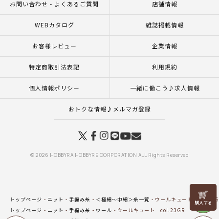
お問い合わせ - よくあるご質問
店舗情報
WEBカタログ
雑誌掲載情報
お客様レビュー
企業情報
特定商取引法表記
利用規約
個人情報ポリシー
一緒に働こう♪求人情報
おトクな情報♪メルマガ登録
© 2026 HOBBYRA HOBBYRE CORPORATION ALL Rights Reserved
リリヤン
トップページ
ニット
手編み糸
＜極細～中細＞糸一覧
ウールキュート col.23G
フェア
トップページ
ニット
手編み糸
ウール
ウールキュート col.23GR