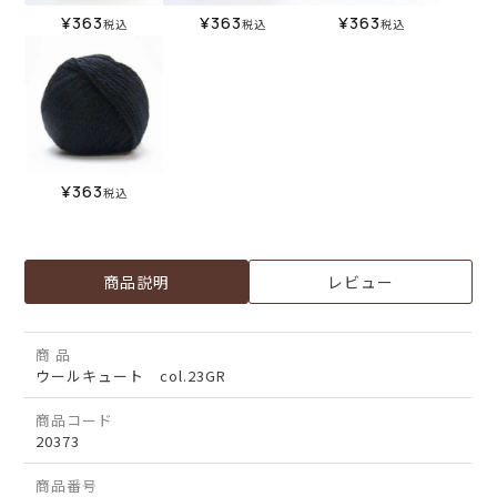
¥
363
¥
363
¥
363
税込
税込
税込
¥
363
税込
商品説明
レビュー
商 品
ウールキュート col.23GR
商品コード
20373
商品番号