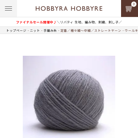
0
ファイナルセール開催中♪
＼リバティ 生地、編み物、刺繍、刺し子／
トップページ
ニット
手編み糸
定番／極々細～中細／ストレートヤーン
ウールキ