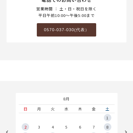
営業時間 ： 土・日・祝日を除く
平日午前10:00～午後5:00まで
0570-037-030(代表）
8月
土
日
月
火
水
木
金
土
5
1
2
2
3
4
5
6
7
8